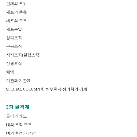
인체의 부위
세포의 종류
세포의 구조
세포분열
상피조직
근육조직
지지조직(결합조직)
신경조직
체액
기관과 기관계
SPECIAL COLUMN ① 해부학과 생리학의 경계
2장 골격계
골격의 개요
뼈의 조직 구조
뼈의 형성과 성장