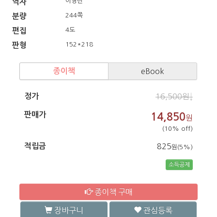
이영란
역자
244쪽
분량
4도
편집
152*218
판형
종이책
eBook
정가
16,500원↓
판매가
14,850
원
(10% off)
적립금
825
원(5%)
소득공제
종이책 구매
장바구니
관심등록