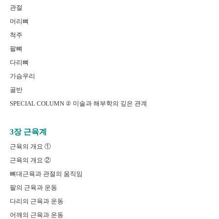
관절
머리뼈
척주
팔뼈
다리뼈
가슴우리
골반
SPECIAL COLUMN ② 미술과 해부학의 깊은 관계
3장 근육계
근육의 개요 ①
근육의 개요 ②
뼈대근육과 관절의 움직임
팔의 근육과 운동
다리의 근육과 운동
어깨의 근육과 운동