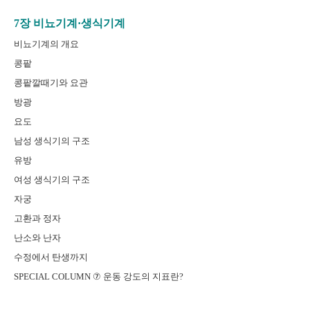
7장 비뇨기계·생식기계
비뇨기계의 개요
콩팥
콩팥깔때기와 요관
방광
요도
남성 생식기의 구조
유방
여성 생식기의 구조
자궁
고환과 정자
난소와 난자
수정에서 탄생까지
SPECIAL COLUMN ⑦ 운동 강도의 지표란?