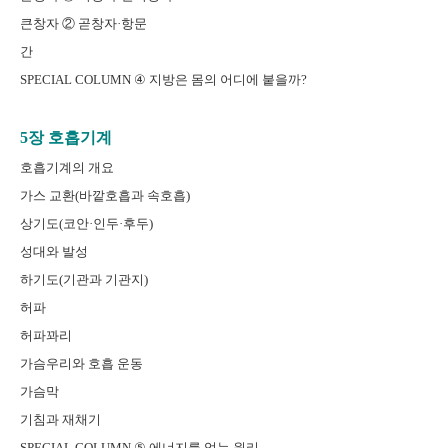
큰창자 ② 곧창자·항문
간
SPECIAL COLUMN ④ 지방은 몸의 어디에 붙을까?
5장 호흡기계
호흡기계의 개요
가스 교환(바깥호흡과 속호흡)
상기도(코안·인두·후두)
성대와 발성
하기도(기관과 기관지)
허파
허파꽈리
가슴우리와 호흡 운동
가슴막
기침과 재채기
SPECIAL COLUMN ⑤ 에너지를 얻는 원리