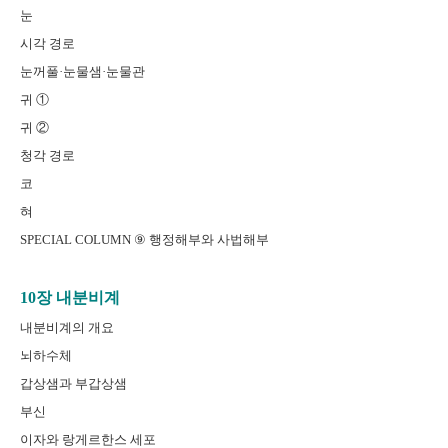
눈
시각 경로
눈꺼풀·눈물샘·눈물관
귀 ①
귀 ②
청각 경로
코
혀
SPECIAL COLUMN ⑨ 행정해부와 사법해부
10장 내분비계
내분비계의 개요
뇌하수체
갑상샘과 부갑상샘
부신
이자와 랑게르한스 세포