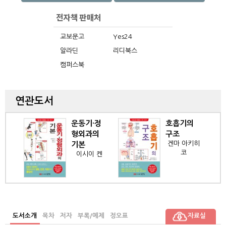
교보문고
Yes24
알라딘
리디북스
캠퍼스북
연관도서
운동기·정
호흡기의
형외과의
구조
겐마 아키히
기본
코
이시이 켄
도서소개
목차
저자
부록/예제
정오표
자료실