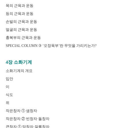
목의 근육과 운동
등의 근육과 운동
손발의 근육과 운동
얼굴의 근육과 운동
흉복부의 근육과 운동
SPECIAL COLUMN ③ ‘오장육부’란 무엇을 가리키는가?
4장 소화기계
소화기계의 개요
입안
이
식도
위
작은창자 ① 샘창자
작은창자 ② 빈창자·돌창자
큰창자 ① 막창자·잘록창자