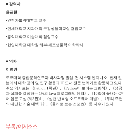
■ 감역자
윤관현
•인천가톨릭대학교 교수
•연세대학교 치과대학 구강생물학교실 겸임교수
•홍익대학교 미술대학 겸임교수
•한양대학교 대학원 해부/세포생물학 이학박사
■ 역자
이영란
도쿄대학 종합문화연구과 박사과정 졸업. 전 시스템 엔지니 어. 현재 일
본에서 대학 강의 및 연구 활동과 IT 도서 전문 번역가로 활동하고 있다.
주요 역서로는 《Python 1학년》, 《Python이 보이는 그림책》, 《성공
과 실패를 결정하는 1%의 Java 프로그래밍 원리》, 《10일에 끝내는 C언
어 입문 교실 (제3판)》, 《실천 반복형 소프트웨어 개발》, 《우리 주변
의 대단한 기술 대백과》, 《물리로 보는 스포츠》 등 다수가 있다.
부록/예제소스