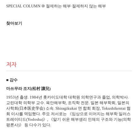
SPECIAL COLUMN ⑩ 절제하는 해부·절제하지 않는 해부
찾아보기
저자
■ 감수
마쓰무라 조지(松村 讓兒)
1953년 출생. 1984년 홋카이도대학 대학원 의학연구과 졸업, 의학박사.
교린대학 의학부 교수. 육안해부학, 조직학 전문. 일본 해부학회, 일본의
사학회(日本医史学会) 소속. Shiragikukai 연 합회 회장, Tokushikentai 협
회 이사를 역임했다. 주요 저서로는 《임상으로 이어지는 해부학 일러스
트레이티드(Yodosha)》, 《알기 쉬운 해부생리 인체의 구조와 기능(의학
평론사)》 등 다수가 있다.