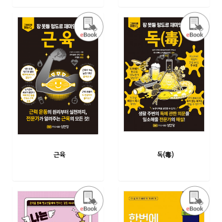
근육
독(毒)