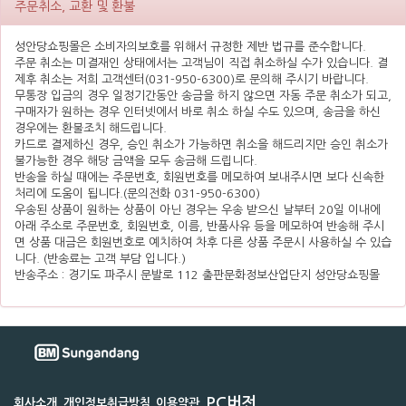
주문취소, 교환 및 환불
성안당쇼핑몰은 소비자의보호를 위해서 규정한 제반 법규를 준수합니다.
주문 취소는 미결재인 상태에서는 고객님이 직접 취소하실 수가 있습니다. 결
제후 취소는 저희 고객센터(031-950-6300)로 문의해 주시기 바랍니다.
무통장 입금의 경우 일정기간동안 송금을 하지 않으면 자동 주문 취소가 되고,
구매자가 원하는 경우 인터넷에서 바로 취소 하실 수도 있으며, 송금을 하신
경우에는 환불조치 해드립니다.
카드로 결제하신 경우, 승인 취소가 가능하면 취소을 해드리지만 승인 취소가
불가능한 경우 해당 금액을 모두 송금해 드립니다.
반송을 하실 때에는 주문번호, 회원번호를 메모하여 보내주시면 보다 신속한
처리에 도움이 됩니다.(문의전화 031-950-6300)
우송된 상품이 원하는 상품이 아닌 경우는 우송 받으신 날부터 20일 이내에
아래 주소로 주문번호, 회원번호, 이름, 반품사유 등을 메모하여 반송해 주시
면 상품 대금은 회원번호로 예치하여 차후 다른 상품 주문시 사용하실 수 있습
니다. (반송료는 고객 부담 입니다.)
반송주소 : 경기도 파주시 문발로 112 출판문화정보산업단지 성안당쇼핑몰
PC버전
회사소개
개인정보취급방침
이용약관