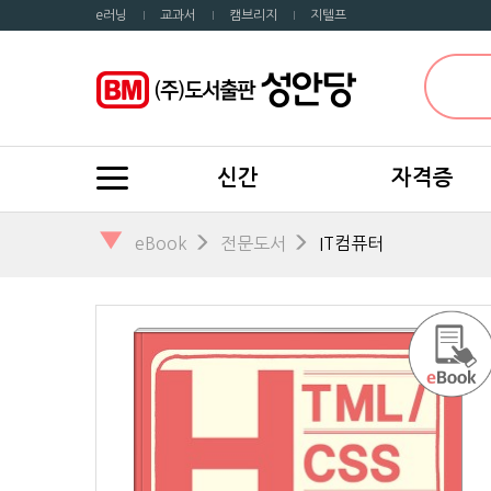
e러닝
교과서
캠브리지
지텔프
신간
자격증
▼
eBook
전문도서
IT컴퓨터