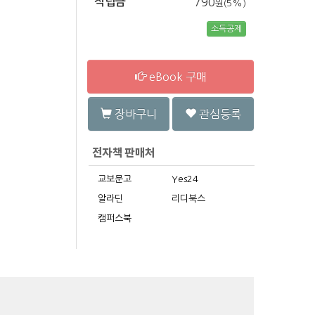
적립금
790
원(5%)
소득공제
eBook 구매
장바구니
관심등록
교보문고
Yes24
알라딘
리디북스
캠퍼스북