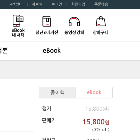
고객센터
자료실
로그인
회원가입
주문배송
행본
eBook
종이책
eBook
정가
15,800원↓
판매가
15,800
원
(0% off)