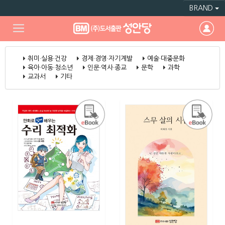
BRAND
취미·실용·건강
경제·경영·자기계발
예술·대중문화
육아·아동·청소년
인문·역사·종교
문학
과학
교과서
기타