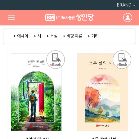
BRAND
에세이
시
소설
비평·이론
기타