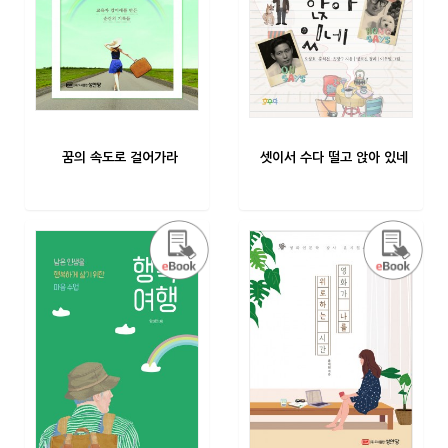
꿈의 속도로 걸어가라
셋이서 수다 떨고 앉아 있네