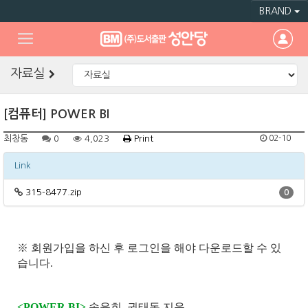
BRAND
자료실
[컴퓨터] POWER BI
최창동
0
4,023
Print
02-10
Link
315-8477.zip
0
※
회원가입을 하신 후 로그인을 해야 다운로드할 수 있
습니다
.
<POWER BI>
송윤희, 권태돈 지음