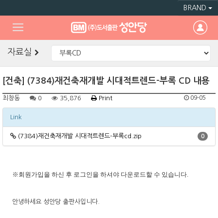
BRAND
자료실
[건축] (7384)재건축재개발 시대적트렌드-부록 CD 내용
최창동
0
35,876
Print
09-05
Link
(7384)재건축재개발 시대적트렌드-부록cd.zip
0
※
회원가입을
하신
후
로그인을
하셔야
다운로드할
수
있습니다
.
안녕하세요 성안당 출판사입니다.