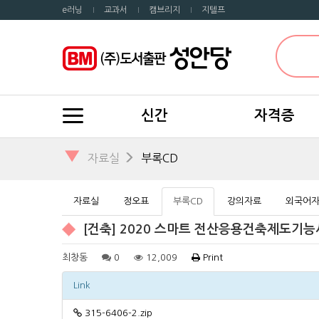
e러닝
교과서
캠브리지
지텔프
신간
자격증
▼
자료실
부록CD
자료실
정오표
부록CD
강의자료
외국어
[건축] 2020 스마트 전산응용건축제도기능사 
최창동
0
12,009
Print
Link
315-6406-2.zip