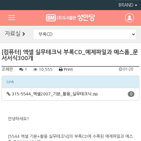
BRAND
자료실
[컴퓨터] 엑셀 실무테크닉 부록CD_예제파일과 예스폼_문
서서식300개
조혜란
1
10,555
Print
01-28
Link
315-5544_엑셀2007_기본_활용_실무테크닉.zip
0
안녕하세요?
[5544 엑셀 기본+활용 실무테크닉]의 부록CD에 수록된 예제파일과 예스