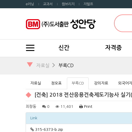
e러닝
교과서
캠브리지
지텔프
신간
자격증
▼
자료실
부록CD
자료실
정오표
부록CD
강의자료
외국어
[건축] 2018 전산응용건축제도기능사 실기
최창동
0
11,401
Print
Link
315-6373-b.zip