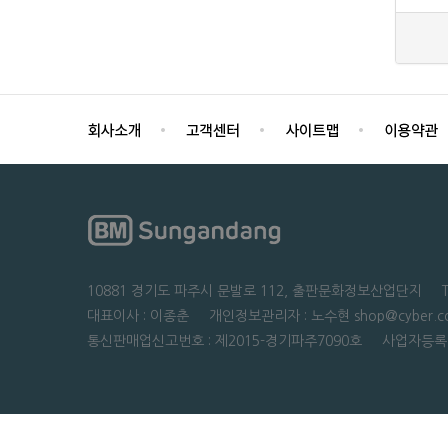
10881 경기도 파주시 문발로 112, 출판문화정보산업단지 TEL : 0
대표이사 : 이종춘 개인정보관리자 : 노수현 shop@cyber.co
통신판매업신고번호 : 제2015-경기파주7090호 사업자등록번호 