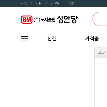
e러닝
교과서
캠브리지
지텔프
신간
자격증
로그