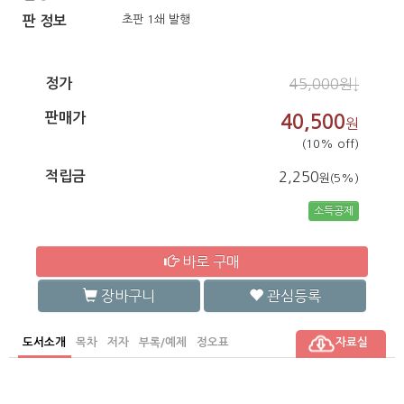
초판 1쇄 발행
판 정보
정가
45,000원↓
판매가
40,500
원
(10% off)
적립금
2,250
원(5%)
소득공제
바로 구매
장바구니
관심등록
도서소개
목차
저자
부록/예제
정오표
자료실