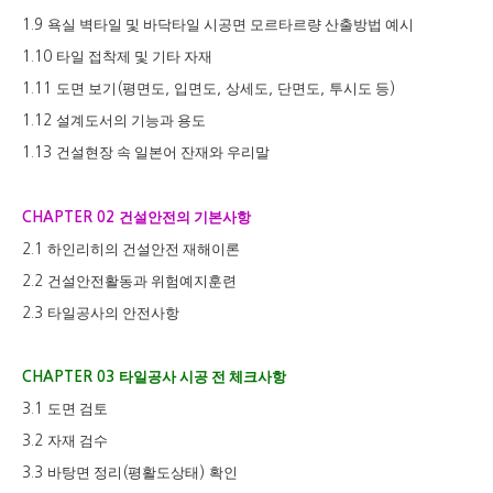
욕실 벽타일 및 바닥타일 시공면 모르타르량 산출방법 예시
1.9
타일 접착제 및 기타 자재
1.10
도면 보기
평면도
입면도
상세도
단면도
투시도 등
1.11
(
,
,
,
,
)
설계도서의 기능과 용도
1.12
건설현장 속 일본어 잔재와 우리말
1.13
건설안전의 기본사항
CHAPTER 02
하인리히의 건설안전 재해이론
2.1
건설안전활동과 위험예지훈련
2.2
타일공사의 안전사항
2.3
타일공사 시공 전 체크사항
CHAPTER 03
도면 검토
3.1
자재 검수
3.2
바탕면 정리
평활도상태
확인
3.3
(
)