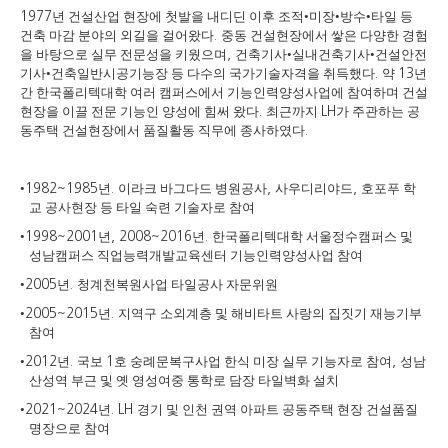
년 건설산업 현장에 첫발을 내디딘 이후 조적
•
미장
•
방수
•
타일 등
1977
건축 마감 분야의 외길을 걸어왔다
중동 건설현장에서 쌓은 다양한 경험
.
을 바탕으로 실무 전문성을 키웠으며
건축기사
•
실내건축기사
•
건설안전
,
기사
•
건축일반시공기능장 등 다수의 국가기술자격을 취득했다
약
년
.
13
간 한국폴리텍대학 여러 캠퍼스에서 기능인력양성사업에 참여하며 건설
현장을 이끌 전문 기능인 양성에 힘써 왔다
최근까지
가 주관하는 공
.
LH
동주택 건설현장에서 품질활동 직무에 종사하였다
.
•
년
이라크 바그다드 병원공사
사우디리야드
호포푸 학
1982~1985
.
,
,
교 공사현장 등 타일 숙련 기술자로 참여
•
년
년
한국폴리텍대학 서울정수캠퍼스 및
1998~2001
, 2008~2016
.
성남캠퍼스 직업능력개발교육센터 기능인력양성사업 참여
•
년
청계천복원사업 타일공사 자문위원
2005
.
•
년
지역구 소외계층 및 해비타트 사랑의 집짓기 재능기부
2005~2015
.
참여
•
년
국보
호 숭례문복구사업 한식 미장 실무 기능자로 참여
성남
2012
.
1
,
산성역 부근 및 옛 영성여중 통학로 담장 타일벽화 설치
•
년
경기 및 인천 권역 아파트 공동주택 현장 건설품질
2021~2024
. LH
명장으로 참여