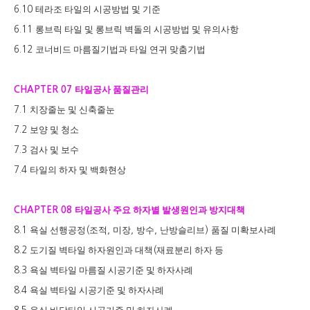
테라조 타일의 시공방법 및 기준
6.10
롱브릭 타일 및 롱브릭 벽돌의 시공방법 및 유의사항
6.11
코너비드 마름질기법과 타일 연귀 맞춤기법
6.12
타일공사 품질관리
CHAPTER 07
치장줄눈 및 신축줄눈
7.1
보양 및 청소
7.2
검사 및 보수
7.3
타일의 하자 및 백화현상
7.4
타일공사 주요 하자별 발생원인과 방지대책
CHAPTER 08
욕실 선행공정
조적
미장
방수
난방슬리브
품질 미확보사례
8.1
(
,
,
,
)
도기질 벽타일 하자원인과 대책
재료분리 하자 등
8.2
(
욕실 벽타일 마름질 시공기준 및 하자사례
8.3
욕실 벽타일 시공기준 및 하자사례
8.4