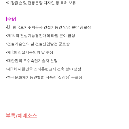
•
미장흙손 및 전통문양 디자인 등 특허 보유
수상
[
]
•
한국토지주택공사 건설기능인 양성 분야 공로상
LH
•
제
회 건설기능경진대회 타일 분야 금상
16
•
건설기술인의 날 건설산업발전 공로상
•
제
회 건설기능인의 날 수상
1
•
대한민국 우수숙련기술자 선정
•
제
회 대한민국 스타훈련교사 건축 분야 선정
1
•
한국문화재기능인협회 작품전
십장생
공로상
‘
’
부록/예제소스