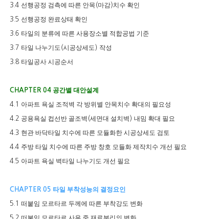
선행공정 검측에 따른 안목
마감
치수 확인
3.4
(
)
선행공정 완료상태 확인
3.5
타일의 분류에 따른 사용장소별 적합공법 기준
3.6
타일 나누기도
시공상세도
작성
3.7
(
)
타일공사 시공순서
3.8
공간별 대안설계
CHAPTER 04
아파트 욕실 조적벽 각 방위별 안목치수 확대의 필요성
4.1
공용욕실 컵선반 골조벽
세면대 설치벽
내밈 확대 필요
4.2
(
)
현관 바닥타일 치수에 따른 모듈화한 시공상세도 검토
4.3
주방 타일 치수에 따른 주방 창호 모듈화 제작치수 개선 필요
4.4
아파트 욕실 벽타일 나누기도 개선 필요
4.5
타일 부착성능의 결정요인
CHAPTER 05
떠붙임 모르타르 두께에 따른 부착강도 변화
5.1
떠붙임 모르타르 사용 중 재료분리의 변화
5.2