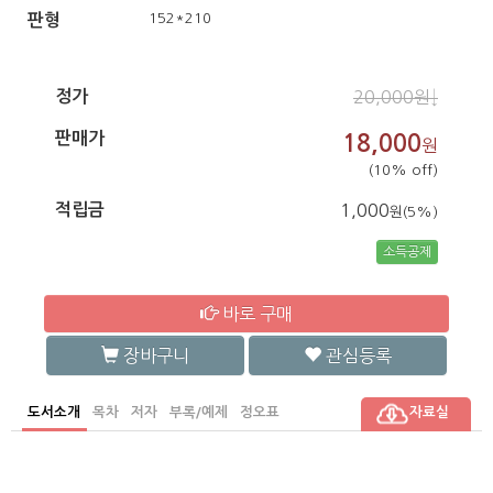
152*210
판형
정가
20,000원↓
판매가
18,000
원
(10% off)
적립금
1,000
원(5%)
소득공제
바로 구매
장바구니
관심등록
도서소개
목차
저자
부록/예제
정오표
자료실