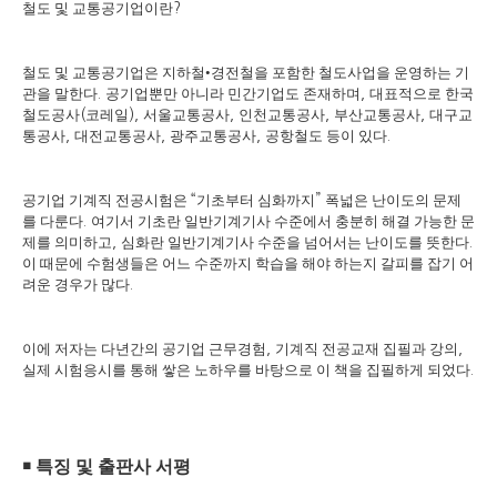
철도 및 교통공기업이란
?
철도 및 교통공기업은 지하철
•
경전철을 포함한 철도사업을 운영하는 기
관을 말한다
공기업뿐만 아니라 민간기업도 존재하며
대표적으로 한국
.
,
철도공사
코레일
서울교통공사
인천교통공사
부산교통공사
대구교
(
),
,
,
,
통공사
대전교통공사
광주교통공사
공항철도 등이 있다
,
,
,
.
공기업 기계직 전공시험은
기초부터 심화까지
폭넓은 난이도의 문제
“
”
를 다룬다
여기서 기초란 일반기계기사 수준에서 충분히 해결 가능한 문
.
제를 의미하고
심화란 일반기계기사 수준을 넘어서는 난이도를 뜻한다
,
.
이 때문에 수험생들은 어느 수준까지 학습을 해야 하는지 갈피를 잡기 어
려운 경우가 많다
.
이에 저자는 다년간의 공기업 근무경험
기계직 전공교재 집필과 강의
,
,
실제 시험응시를 통해 쌓은 노하우를 바탕으로 이 책을 집필하게 되었다
.
￭
특징 및 출판사 서평