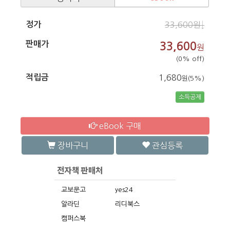
정가
33,600원↓
판매가
33,600
원
(0% off)
적립금
1,680
원(5%)
소득공제
eBook 구매
장바구니
관심등록
교보문고
yes24
알라딘
리디북스
캠퍼스북