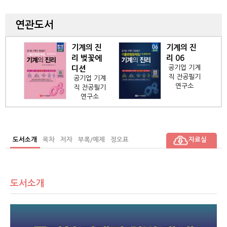
연관도서
 진
기계의 진
기계의 진
트에
리 벚꽃에
리 06
공기업 기계
디션
직 전공필기
 기계
공기업 기계
연구소
공필기
직 전공필기
소
연구소
도서소개
목차
저자
부록/예제
정오표
자료실
도서소개