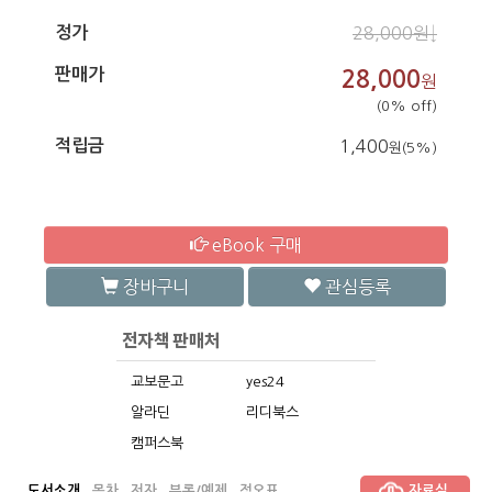
정가
28,000원↓
판매가
28,000
원
(0% off)
적립금
1,400
원(5%)
eBook 구매
장바구니
관심등록
교보문고
yes24
알라딘
리디북스
캠퍼스북
도서소개
목차
저자
부록/예제
정오표
자료실