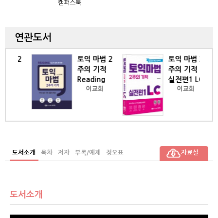
캠퍼스북
연관도서
법 2
토익 마법 2
토익 마법 2
기적
주의 기적
주의 기적
ing
Reading
실전편1 LC
희
이교희
이교희
도서소개
목차
저자
부록/예제
정오표
자료실
도서소개