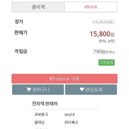
종이책
eBook
정가
15,800원↓
판매가
15,800
원
(0% off)
적립금
790
원(5%)
소득공제
eBook 구매
장바구니
관심등록
교보문고
yes24
알라딘
리디북스