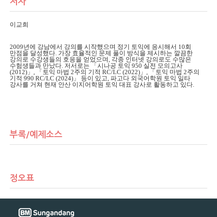
저자
이교희
2009
년에 강남에서 강의를 시작했으며 정기 토익에 응시해서
10
회
만점을 달성했다
.
가장 효율적인 문제 풀이 방식을 제시하는 깔끔한
강의로 수강생들의 호응을 얻었으며
,
각종 인터넷 강의로도 수많은
수험생들과 만났다
.
저서로는
「
시나공 토익
950
실전 모의고사
(2012)
」
,
「
토익 마법
2
주의 기적
RC/LC (2022)
」
,
「
토익 마법
2
주의
기적
990 RC/LC (2024)
」
등이 있고
,
파고다 외국어학원 토익 일타
강사를 거쳐 현재 안산 이지어학원 토익 대표 강사로 활동하고 있다
.
부록/예제소스
정오표