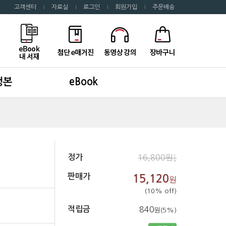
고객센터
자료실
로그인
회원가입
주문배송
행본
eBook
정가
16,800원↓
판매가
15,120
원
(10% off)
적립금
840
원(5%)