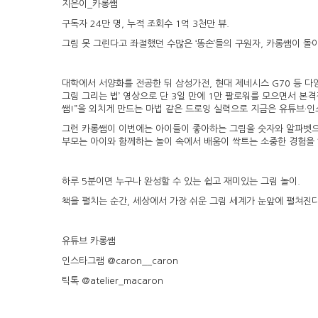
지은이_카롱쌤
구독자 24만 명, 누적 조회수 1억 3천만 뷰.
그림 못 그린다고 좌절했던 수많은 ‘똥손’들의 구원자, 카롱쌤이 돌
대학에서 서양화를 전공한 뒤 삼성가전, 현대 제네시스 G70 등 다
그림 그리는 법’ 영상으로 단 3일 만에 1만 팔로워를 모으면서 본격
쌤!”을 외치게 만드는 마법 같은 드로잉 실력으로 지금은 유튜브·인
그런 카롱쌤이 이번에는 아이들이 좋아하는 그림을 숫자와 알파벳으로
부모는 아이와 함께하는 놀이 속에서 배움이 싹트는 소중한 경험을 
하루 5분이면 누구나 완성할 수 있는 쉽고 재미있는 그림 놀이.
책을 펼치는 순간, 세상에서 가장 쉬운 그림 세계가 눈앞에 펼쳐진다
유튜브 카롱쌤
인스타그램 @caron__caron
틱톡 @atelier_macaron