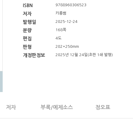
9788960306523
ISBN
카롱쌤
저자
2025-12-24
발행일
168쪽
분량
4도
편집
202*250mm
판형
2025년 12월 24일(초판 1쇄 발행)
개정판정보
저자
부록/예제소스
정오표