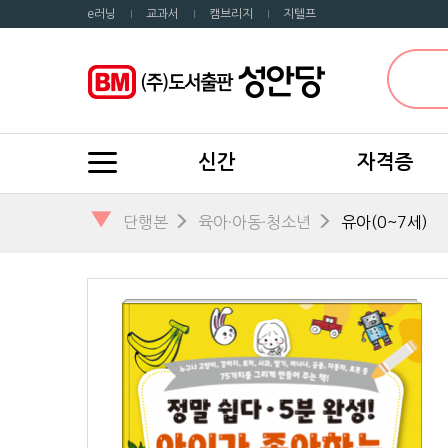
e러닝
교과서
캠브리지
지텔프
신간
자격증
▼
단행본
육아·아동·청소년
유아(0~7세)