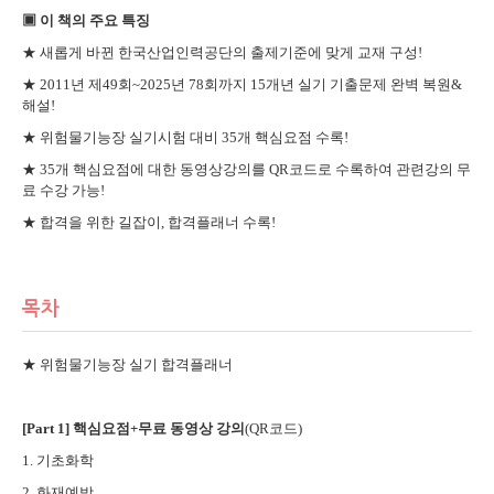
▣
이 책의 주요 특징
★ 새롭게 바뀐 한국산업인력공단의 출제기준에 맞게 교재 구성!
★ 2011년 제49회~2025년 78회까지 15개년 실기 기출문제 완벽 복원&
해설!
★ 위험물기능장 실기시험 대비 35개 핵심요점 수록!
★ 35개 핵심요점에 대한 동영상강의를 QR코드로 수록하여 관련강의 무
료 수강 가능!
★ 합격을 위한 길잡이, 합격플래너 수록!
목차
★ 위험물기능장 실기 합격플래너
[Part 1] 핵심요점+무료 동영상 강의
(QR코드)
1. 기초화학
2. 화재예방