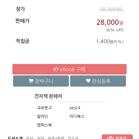
정가
28,000원↓
판매가
28,000
원
(0% off)
적립금
1,400
원(5%)
eBook 구매
장바구니
관심등록
교보문고
yes24
알라딘
리디북스
캠퍼스북
도서소개
목차
저자
부록/예제
정오표
자료실