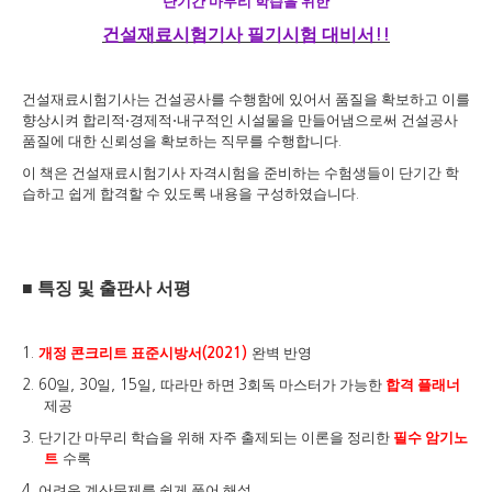
단기간 마무리 학습을 위한
건설재료시험기사 필기시험 대비서
!!
건설재료시험기사는 건설공사를 수행함에 있어서 품질을 확보하고 이를
향상시켜 합리적
⋅
경제적
⋅
내구적인 시설물을 만들어냄으로써 건설공사
품질에 대한 신뢰성을 확보하는 직무를 수행합니다
.
이 책은 건설재료시험기사 자격시험을 준비하는 수험생들이 단기간 학
습하고 쉽게 합격할 수 있도록 내용을 구성하였습니다
.
■
특징 및 출판사 서평
개정 콘크리트 표준시방서
완벽 반영
1.
(2021)
일
일
일
따라만 하면
회독 마스터가 가능한
합격 플래너
2. 60
, 30
, 15
,
3
제공
단기간 마무리 학습을 위해 자주 출제되는 이론을 정리한
필수 암기노
3.
트
수록
어려운 계산문제를 쉽게 풀어 해설
4.