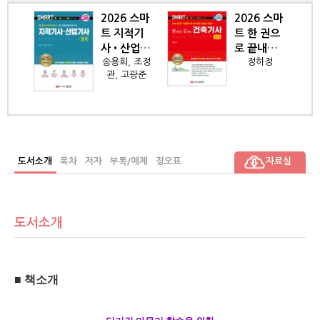
 스마
2026 스마
2026 스마
산응
트 지적기
트 한 권으
제도
사•산업기
로 끝내는
향
송용희, 조정
정하정
 필
사 [필기]
건축기사
관, 고광준
[필기]
도서소개
목차
저자
부록/예제
정오표
자료실
도서소개
■
책소개