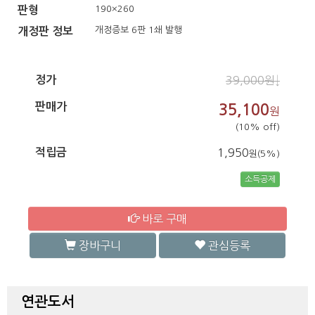
190×260
판형
개정증보 6판 1쇄 발행
개정판 정보
정가
39,000원↓
판매가
35,100
원
(10% off)
적립금
1,950
원(5%)
소득공제
바로 구매
장바구니
관심등록
연관도서