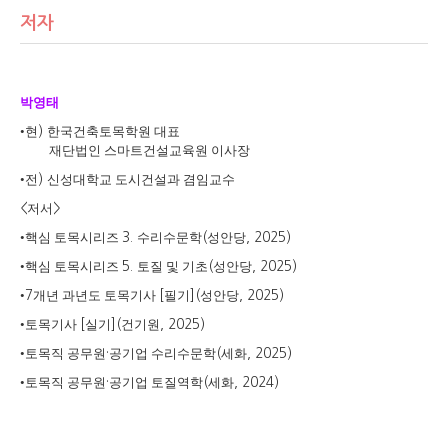
저자
박영태
•
현
한국건축토목학원 대표
)
재단법인 스마트건설교육원 이사장
•
전
신성대학교 도시건설과 겸임교수
)
저서
<
>
•
핵심 토목시리즈
수리수문학
성안당
3.
(
, 2025)
•
핵심 토목시리즈
토질 및 기초
성안당
5.
(
, 2025)
•
개년 과년도 토목기사
필기
성안당
7
[
](
, 2025)
•
토목기사
실기
건기원
[
](
, 2025)
•
토목직 공무원
공기업 수리수문학
세화
·
(
, 2025)
•
토목직 공무원
공기업 토질역학
세화
·
(
, 2024)