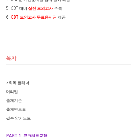
대비
실전 모의고사
수록
5. CBT
모의고사 무료응시권
제공
6.
CBT
목차
회독 플래너
3
머리말
출제기준
출제빈도표
필수 암기노트
콘크리트공학
PART 1.