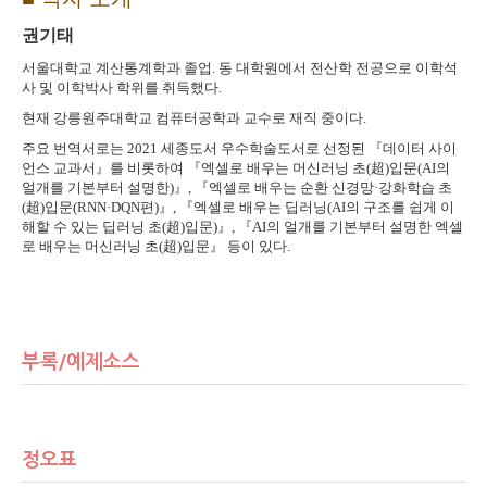
권기태
서울대학교 계산통계학과 졸업
.
동 대학원에서 전산학 전공으로 이학석
사 및 이학박사 학위를 취득했다
.
현재 강릉원주대학교 컴퓨터공학과 교수로 재직 중이다
.
주요 번역서로는
2021
세종도서 우수학술도서로 선정된
『
데이터 사이
언스 교과서
』
를 비롯하여
『
엑셀로 배우는 머신러닝 초
(
超
)
입문
(AI
의
얼개를 기본부터 설명한
)
』
,
『
엑셀로 배우는 순환 신경망
·
강화학습 초
(
超
)
입문
(RNN·DQN
편
)
』
,
『
엑셀로 배우는 딥러닝
(AI
의 구조를 쉽게 이
해할 수 있는 딥러닝 초
(
超
)
입문
)
』
,
『
AI
의 얼개를 기본부터 설명한 엑셀
로 배우는 머신러닝 초
(
超
)
입문
』
등이 있다
.
부록/예제소스
정오표