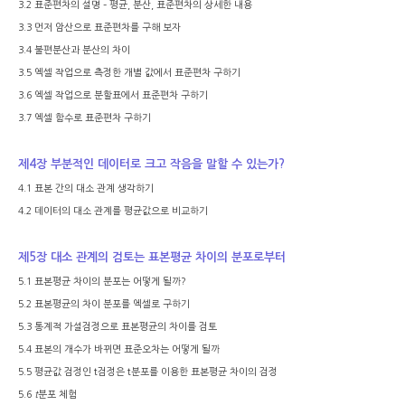
3.2
표준편차의 설명
–
평균
,
분산
,
표준편차의 상세한 내용
3.3
먼저 암산으로 표준편차를 구해 보자
3.4
불편분산과 분산의 차이
3.5
엑셀 작업으로 측정한 개별 값에서 표준편차 구하기
3.6
엑셀 작업으로 분할표에서 표준편차 구하기
3.7
엑셀 함수로 표준편차 구하기
제
4
장 부분적인 데이터로 크고 작음을 말할 수 있는가
?
4.1
표본 간의 대소 관계 생각하기
4.2
데이터의 대소 관계를 평균값으로 비교하기
제
5
장 대소 관계의 검토는 표본평균 차이의 분포로부터
5.1
표본평균 차이의 분포는 어떻게 될까
?
5.2
표본평균의 차이 분포를 엑셀로 구하기
5.3
통계적 가설검정으로 표본평균의 차이를 검토
5.4
표본의 개수가 바뀌면 표준오차는 어떻게 될까
5.5
평균값 검정인
t
검정은
t
분포를 이용한 표본평균 차이의 검정
5.6
t
분포 체험