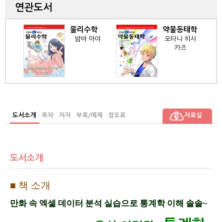
연관도서
수학
약물동태학
보건통계학
 아야
오타니 히사
[제2판]
카즈
다큐 히로시,
코지마 다카
야
도서소개
목차
저자
부록/예제
정오표
자료실
도서소개
■
책 소개
만화 속 엑셀 데이터 분석 실습으로 통계학 이해 솔솔
~