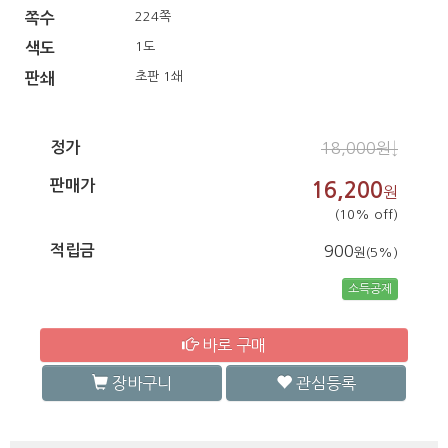
224쪽
쪽수
1도
색도
초판 1쇄
판쇄
정가
18,000원↓
판매가
16,200
원
(10% off)
적립금
900
원(5%)
소득공제
바로 구매
장바구니
관심등록