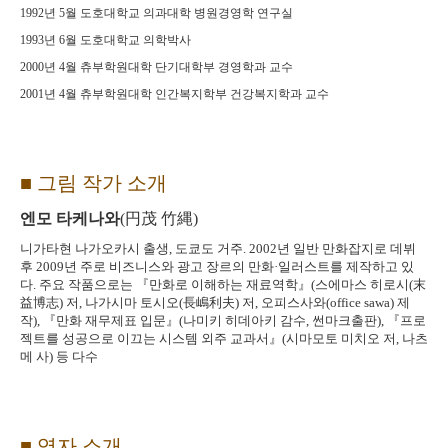
1992
년
5
월 도호대학교 의과대학 병원경영학 연구실
1993
년
6
월 도호대학교 의학박사
2000
년
4
월 츄부학원대학 단기대학부 경영학과 교수
2001
년
4
월 츄부학원대학 인간복지학부 건강복지학과 교수
■
그림 작가 소개
엔모 타케나와
(
円茂 竹縄
)
니가타현 나가오카시 출생
,
도쿄도 거주
. 2002
년 일반 만화잡지로 데뷔
후
2009
년 주로 비즈니스와 광고 장르의 만화
·
일러스트를 제작하고 있
다
.
주요 작품으로는
『
만화로 이해하는 재료역학
』
(
스에마스 히로시
(
末
益博志
)
저
,
나가시마 토시오
(
長嶋利夫
)
저
,
오피스사와
(office sawa)
제
작
),
『
만화 재무제표 입문
』
(
나미키 히데아키 감수
,
썬마크출판
),
『
프로
젝트를 성공으로 이끄는 시스템 외주 교과서
』
(
시마모토 미치오 저
,
나츠
메 사
)
등 다수
■
역자 소개