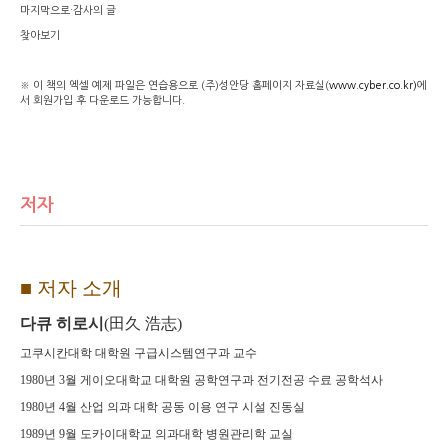
마지막으로
·
감사의 글
찾아보기
※
이 책의 엑셀 예제 파일은 연습용으로
(
주
)
성안당 홈페이지 자료실
(
www.cyber.co.kr)
에
서 회원가입 후 다운로드 가능합니다
.
저자
■
저자 소개
다큐 히로시
(
田久 浩志
)
고쿠시칸대학 대학원 구급시스템연구과 교수
1980
년
3
월 게이오대학교 대학원 공학연구과 전기전공 수료 공학석사
1980
년
4
월 산업 의과 대학 공동 이용 연구 시설 진동실
1989
년
9
월 도카이대학교 의과대학 병원관리학 교실