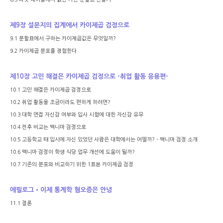
제
9
장 설문지의 집계에서 카이제곱 검정으로
9.1
분할표에서 구하는 카이제곱값은 무엇일까
?
9.2
카이제곱 분포를 경험한다
제
10
장 고민 해결은 카이제곱 검정으로
-
취업 활동 응용편
-
10.1
고민 해결은 카이제곱 검정으로
10.2
취업 활동을 조금이라도 편하게 하려면
?
10.3
대학 면접 자신감 여부와 입사 시험에 대한 자신감 유무
10.4
전후 비교는 맥니마 검정으로
10.5
고등학교 때 입시에 자신 있었던 사람은 대학에서는 어떨까
? -
맥니마 검정 소개
10.6
맥니마 검정이 학생 식당 업무 개선에 도움이 될까
?
10.7
기존의 분포와 비교하기 위한
1
표본 카이제곱 검정
에필로그
•
이제 통계학 혐오증은 안녕
11.1
결론