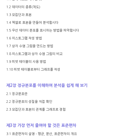
1.2
데이터의 종류
(
척도
)
1.3
모집단과 표본
1.4
엑셀로 표본을 만들어 분석합시다
1.5
우선 데이터 분포를 표시하는 방법을 파악합시다
1.6
히스토그램 작성 방법
1.7
상자 수염 그림을 만드는 방법
1.8
히스토그램과 상자 수염 그림의 비교
1.9
피벗 테이블의 사용 방법
1.10
피벗 테이블로부터 그래프를 작성
제
2
장 정규분포를 이해하여 분석을 쉽게 해 보기
2.1
정규분포란
2.2
정규분포의 성질을 직접 확인
2.3
모집단과 표본의 관계를 그래프로 경험
제
3
장 가장 먼저 줄여야 할 것은 표준편차
3.1
표준편차의 설명
–
평균
,
분산
,
표준편차의 개요