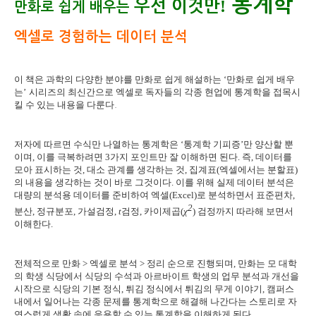
통계학
!
우선 이것만
만화로 쉽게 배우는
엑셀로 경험하는 데이터 분석
이 책은 과학의 다양한 분야를 만화로 쉽게 해설하는
‘
만화로 쉽게 배우
는
’
시리즈의 최신간으로 엑셀로 독자들의 각종 현업에 통계학을 접목시
킬 수 있는 내용을 다룬다
.
저자에 따르면 수식만 나열하는 통계학은
‘
통계학 기피증
’
만 양산할 뿐
이며
,
이를 극복하려면
3
가지 포인트만 잘 이해하면 된다
.
즉
,
데이터를
모아 표시하는 것
,
대소 관계를 생각하는 것
,
집계표
(
엑셀에서는 분할표
)
의 내용을 생각하는 것이 바로 그것이다
.
이를 위해 실제 데이터 분석은
대량의 분석용 데이터를 준비하여 엑셀
(Excel)
로 분석하면서 표준편차
,
2
분산
,
정규분포
,
가설검정
,
t
검정
,
카이제곱
(
χ
)
검정까지 따라해 보면서
이해한다
.
전체적으로 만화
>
엑셀로 분석
>
정리 순으로 진행되며
,
만화는 모 대학
의 학생 식당에서 식당의 수석과 아르바이트 학생의 업무 분석과 개선을
시작으로 식당의 기본 정식
,
튀김 정식에서 튀김의 무게 이야기
,
캠퍼스
내에서 일어나는 각종 문제를 통계학으로 해결해 나간다는 스토리로 자
연스럽게 생활 속에 응용할 수 있는 통계학을 이해하게 된다
.