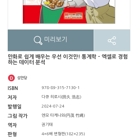
미리보기
만화로 쉽게 배우는 우선 이것만! 통계학 - 엑셀로 경험
하는 데이터 분석
978-89-315-7130-1
ISBN
다큐 히로시(田久 浩志)
저자
2024-07-24
발행일
엔모 타케나와(円茂 竹縄)
그림 작가
권기태
역자
4×6배 변형판(182×235)
판형