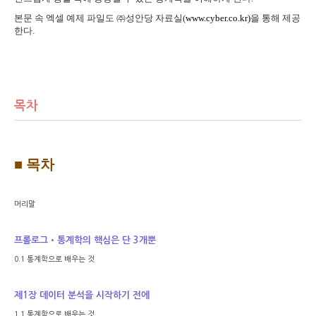
본문 속 엑셀 예제 파일도
㈜
성안당 자료실
(
www.cyber.co.kr)
을 통해 제공
한다
.
목차
■
목차
머리말
프롤로그
•
통계학의 핵심은 단
3
개뿐
0.1
통계학으로 배우는 것
제
1
장 데이터 분석을 시작하기 전에
1.1
통계학으로 배우는 것