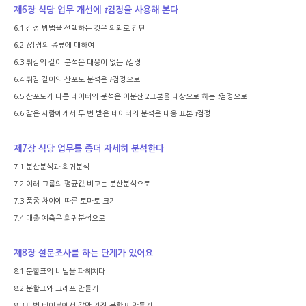
제
6
장 식당 업무 개선에
t
검정을 사용해 본다
6.1
검정 방법을 선택하는 것은 의외로 간단
6.2
t
검정의 종류에 대하여
6.3
튀김의 길이 분석은 대응이 없는
t
검정
6.4
튀김 길이의 산포도 분석은
F
검정으로
6.5
산포도가 다른 데이터의 분석은 이분산
2
표본을 대상으로 하는
t
검정으로
6.6
같은 사람에게서 두 번 받은 데이터의 분석은 대응 표본
t
검정
제
7
장 식당 업무를 좀더 자세히 분석한다
7.1
분산분석과 회귀분석
7.2
여러 그룹의 평균값 비교는 분산분석으로
7.3
품종 차이에 따른 토마토 크기
7.4
매출 예측은 회귀분석으로
제
8
장 설문조사를 하는 단계가 있어요
8.1
분할표의 비밀을 파헤치다
8.2
분할표와 그래프 만들기
8.3
피벗 테이블에서 값만 가진 분할표 만들기