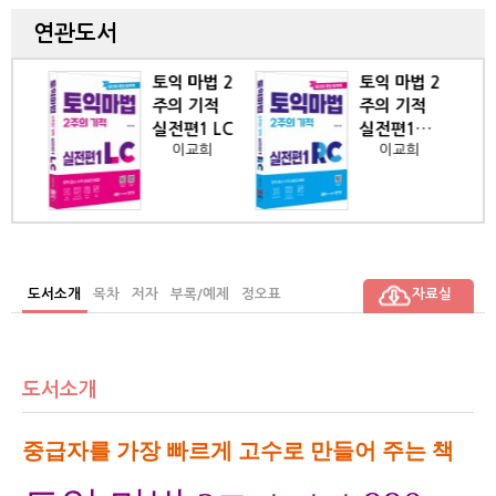
연관도서
법 2
토익 마법 2
토익 마법 2
기적
주의 기적
주의 기적
 LC
실전편1
990 LC
희
이교희
이교희
RC
도서소개
목차
저자
부록/예제
정오표
자료실
도서소개
중급자를 가장 빠르게 고수로 만들어 주는 책