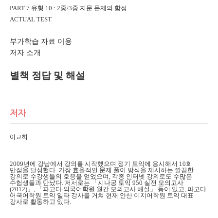
PART 7
유형
10 : 2
중
/3
중 지문 문제의 함정
ACTUAL TEST
부가학습 자료 이용
저자 소개
별책 정답 및 해설
저자
이교희
2009
년에 강남에서 강의를 시작했으며 정기 토익에 응시해서
10
회
만점을 달성했다
.
가장 효율적인 문제 풀이 방식을 제시하는 깔끔한
강의로 수강생들의 호응을 얻었으며
,
각종 인터넷 강의로도 수많은
수험생들과 만났다
.
저서로는
「
시나공 토익
950
실전 모의고사
(2012)
」
,
「
파고다 외국어학원 월간 모의고사 해설
」
등이 있고
,
파고다
어국어학원 토익 일타 강사를 거쳐 현재 안산 이지어학원 토익 대표
강사로 활동하고 있다
.