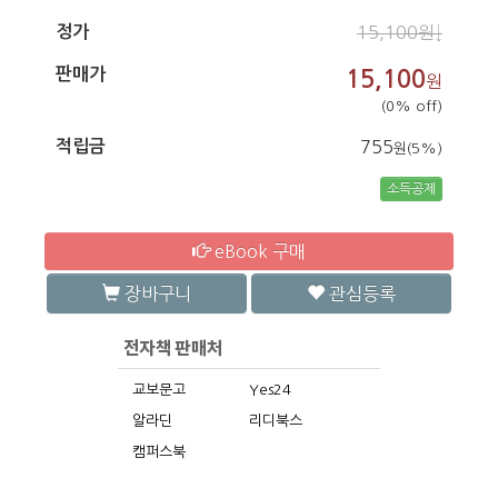
정가
15,100원↓
판매가
15,100
원
(0% off)
적립금
755
원(5%)
소득공제
eBook 구매
장바구니
관심등록
교보문고
Yes24
알라딘
리디북스
캠퍼스북