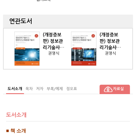
연관도서
개정증보
(개정증보
(개정증보
) 정보관
판) 정보관
판) 정보관
기술사&
리기술사&
리기술사&
권영식
권영식
권영식
퓨터시스
컴퓨터시스
컴퓨터시스
응용기술
템응용기술
템응용기술
 4
사 Vol. 2
사 Vol. 7
안
운영체제
IT 경영
도서소개
목차
저자
부록/예제
정오표
자료실
도서소개
■
책 소개