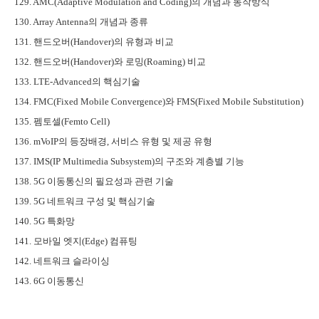
129. AMC(Adaptive Modulation and Coding)
의 개념과 동작방식
130. Array Antenna
의 개념과 종류
131.
핸드오버
(Handover)
의 유형과 비교
132.
핸드오버
(Handover)
와 로밍
(Roaming)
비교
133. LTE-Advanced
의 핵심기술
134. FMC(Fixed Mobile Convergence)
와
FMS(Fixed Mobile Substitution)
135.
펨토셀
(Femto Cell)
136. mVoIP
의 등장배경
,
서비스 유형 및 제공 유형
137. IMS(IP Multimedia Subsystem)
의 구조와 계층별 기능
138. 5G
이동통신의 필요성과 관련 기술
139. 5G
네트워크 구성 및 핵심기술
140. 5G
특화망
141.
모바일 엣지
(Edge)
컴퓨팅
142.
네트워크 슬라이싱
143. 6G
이동통신