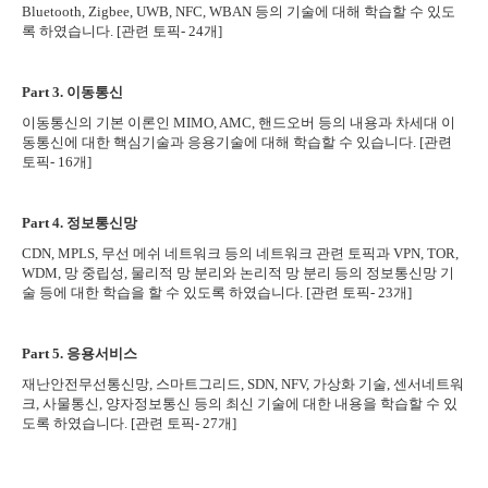
Bluetooth, Zigbee, UWB, NFC, WBAN
등의 기술에 대해 학습할 수 있도
록 하였습니다
. [
관련 토픽
- 24
개
]
Part 3.
이동통신
이동통신의 기본 이론인
MIMO, AMC,
핸드오버 등의 내용과 차세대 이
동통신에 대한 핵심기술과 응용기술에 대해 학습할 수 있습니다
. [
관련
토픽
- 16
개
]
Part 4.
정보통신망
CDN, MPLS,
무선 메쉬 네트워크 등의 네트워크 관련 토픽과
VPN, TOR,
WDM,
망 중립성
,
물리적 망 분리와 논리적 망 분리 등의 정보통신망 기
술 등에 대한 학습을 할 수 있도록 하였습니다
. [
관련 토픽
- 23
개
]
Part 5.
응용서비스
재난안전무선통신망
,
스마트그리드
, SDN, NFV,
가상화 기술
,
센서네트워
크
,
사물통신
,
양자정보통신 등의 최신 기술에 대한 내용을 학습할 수 있
도록 하였습니다
. [
관련 토픽
- 27
개
]