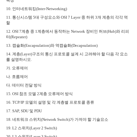
특징
10.
인터네트워킹
(Inter-Networking)
11.
통신시스템
5
대 구성요소와
OSI 7 Layer
중 하위
3
개 계층의 각각 역
할
12. OSI 7
계층 중
1
계층에서 동작하는
Network
장비인 허브
(Hub)
와 리피
터
(Repeater)
13.
캡슐화
(Encapsulation)
와 역캡슐화
(Decapsulation)
14.
계층
(Layer)
구조의 통신 프로토콜 설계 시 고려해야 할 다음 각 요소
를 설명하시오
.
가
.
오류제어
나
.
흐름제어
다
.
데이터 전달 방식
15. OSI
참조 모델
2
계층 오류제어 방식
16. TCP/IP
모델의 설명 및 각 계층별 프로토콜 종류
17. SAP, SDU
및
PDU
18.
네트워크 스위치
(Network Switch)
가 가져야 할 기술요소
19. L2
스위치
(Layer 2 Switch)
20. L3
스위치
(Layer 3 Switch)