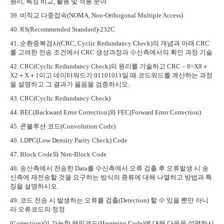
원리
,
특징 비교
,
활용 및 적용 분야
39.
비직교 다중접속
(NOMA, Non-Orthogonal Multiple Access)
40. RS(Recommended Standard)-232C
41.
순환중복검사
(CRC, Cyclic Redundancy Check)
의 개념과 아래
CRC
를 고려한 전송 조건에서
CRC
생성과정과 수신측에서의 확인 과정 기술
42. CRC(Cyclic Redundancy Check)
의 원리를 기술하고
CRC
－
8=X8
＋
X2
＋
X
＋
1
이고 데이터워드가
01101011
일 때 코드워드를 계산하는 과정
을 설명하고 그 결과가 옳음을 검증하시오
.
43. CRC(Cyclic Redundancy Check)
44. BEC(Backward Error Correction)
와
FEC(Forward Error Correction)
45.
콘볼루션 코드
(Convolution Code)
46. LDPC(Low Density Parity Check) Code
47. Block Code
와
Non-Block Code
48.
송신측에서 전송한
Data
를 수신측에서 오류 검출 후 오류발생 시 송
신측에 재전송할 것을 요구하는 방식의 종류에 대해 나열하고 방법과 특
징을 설명하시오
.
49.
코드 전송 시 발생하는 오류를 검출
(Detection)
할 수 있을 뿐만 아니
라 오류코드의 정정
(Correction)
이 가능한 해밍코드
(Hamming Code)
에 대해 다음을 설명하시