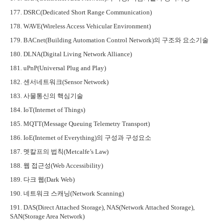
177. DSRC(Dedicated Short Range Communication)
178. WAVE(Wireless Access Vehicular Environment)
179. BACnet(Building Automation Control Network)
의 구조와 요소기술
180. DLNA(Digital Living Network Alliance)
181. uPnP(Universal Plug and Play)
182.
센서네트워크
(Sensor Network)
183.
사물통신의 핵심기술
184. IoT(Internet of Things)
185. MQTT(Message Queuing Telemetry Transport)
186. IoE(Internet of Everything)
의 구성과 구성요소
187.
멧칼프의 법칙
(Metcalfe’s Law)
188.
웹 접근성
(Web Accessibility)
189.
다크 웹
(Dark Web)
190.
네트워크 스캐닝
(Network Scanning)
191. DAS(Direct Attached Storage), NAS(Network Attached Storage),
SAN(Storage Area Network)