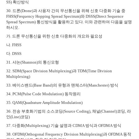
SS)
확산방식
30.
드론
(Drone)
과 사용자 간의 무선통신을 위해 신호 다중화 기술 중
FHSS(Frequency Hopping Spread Spectrum)
와
DSSS(Direct Sequence
Spread Spectrum)
통신방식을 활용하고 있다
.
이와 관련하여 다음을 설명
하시오
.
가
.
드론 무선통신을 위한 신호 다중화의 개요와 필요성
나
. FHSS
다
. DSSS
31.
샤논
(Shannon)
의 통신모형
32. SDM(Space Division Multiplexing)
과
TDM(Time Division
Multiplexing)
33.
베이스밴드
(Base Band)
의 유형과 맨체스터
(Manchester)
방식
34. PCM(Pulse Code Modulation)
동작원리
35. QAM(Quadrature Amplitude Modulation)
36.
전송 부호화기법의 소스코딩
(Source Coding),
채널
(Channel)
코딩
,
라
인
(Line)
코딩
)
37.
다중화
(Multiplexing)
기술 설명과
CDMA
방식과
OFDMA
방식
38. OFDM(Orthogonal Frequency Division Multiplexing)
과
OFDMA
동작