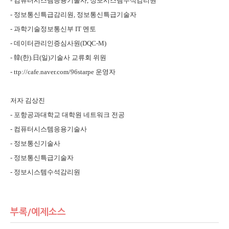
-
컴퓨터시스템응용기술사
,
정보시스템수석감리원
-
정보통신특급감리원
,
정보통신특급기술자
-
과학기술정보통신부
IT
멘토
-
데이터관리인증심사원
(DQC-M)
-
韓
(
한
).
日
(
일
)
기술사 교류회 위원
- ttp://cafe.naver.com/96starpe
운영자
저자 김상진
-
포항공과대학교 대학원 네트워크 전공
-
컴퓨터시스템응용기술사
-
정보통신기술사
-
정보통신특급기술자
-
정보시스템수석감리원
부록/예제소스