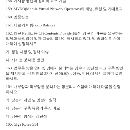
158.
가시광 통신의 원리와 요소 기술
159. MVNO(Mobile Virtual Network Operators)
의 개념
,
유형 및 기대효과
160.
망중립성
161.
제로 레이팅
(Zero Rating)
162.
최근
Netflix
등
CP(Contents Provider)
들의 망 관리 비용을 요구하는
법제화 움직임이 일자 그들의 불만이 표시되고 있다
.
망 중립성 이슈에
대하여 설명하시오
.
가
.
쟁점 사항 및 정책 이슈
나
.
시사점 및 대응 방안
163.
업무용 망을 인터넷 망에서 분리하는 경우의 장단점과 그 구축 방안
을 제시하고
,
각 방안을
3
가지 관점
(
보안
,
성능
,
비용
)
에서 비교하여 설명
하시오
.
164.
내부망과 외부망을 분리하는 망분리시스템에 대하여 다음을 설명
하시오
.
가
.
망분리 개념 및 망분리 원칙
나
.
망분리 구축 유형의 특징 비교
다
.
망분리 방식의 장단점
165. Giga Korea 514