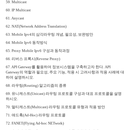
59. Multicast
60. IP Multicast
61. Anycast
62. NAT(Network Address Translation)
63. Mobile Ipv4
의 삼각라우팅 개념
,
필요성
,
보완방안
64. Mobile Ipv6
동작방식
65. Proxy Mobile Ipv6
구성과 동작과정
66.
리버스 프록시
(Reverse Proxy)
67. API Gateway
를 활용하여 정보시스템을 구축하고자 한다
. API
Gateway
의 역할과 필요성
,
주요 기능
,
적용 시 고려사항과 적용 사례에 대
하여 설명하시오
.
68.
라우팅
(Routing)
알고리즘의 종류
69.
유니캐스트
(Unicast)
라우팅 프로토콜 구성과 대표 프로토콜을 설명
하시오
.
70.
멀티캐스트
(Multicast)
라우팅 프로토콜 유형과 적용 방안
71.
애드훅
(Ad-Hoc)
라우팅 프로토콜
72. FANET(Flying Ad-hoc NETwork)