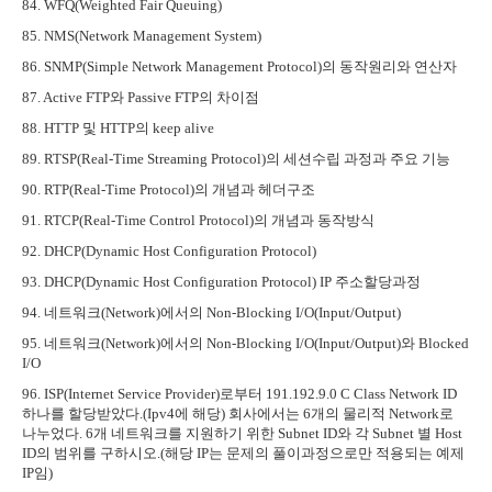
84. WFQ(Weighted Fair Queuing)
85. NMS(Network Management System)
86. SNMP(Simple Network Management Protocol)
의 동작원리와 연산자
87. Active FTP
와
Passive FTP
의 차이점
88. HTTP
및
HTTP
의
keep alive
89. RTSP(Real-Time Streaming Protocol)
의 세션수립 과정과 주요 기능
90. RTP(Real-Time Protocol)
의 개념과 헤더구조
91. RTCP(Real-Time Control Protocol)
의 개념과 동작방식
92. DHCP(Dynamic Host Configuration Protocol)
93. DHCP(Dynamic Host Configuration Protocol) IP
주소할당과정
94.
네트워크
(Network)
에서의
Non-Blocking I/O(Input/Output)
95.
네트워크
(Network)
에서의
Non-Blocking I/O(Input/Output)
와
Blocked
I/O
96. ISP(Internet Service Provider)
로부터
191.192.9.0 C Class Network ID
하나를 할당받았다
.(Ipv4
에 해당
)
회사에서는
6
개의 물리적
Network
로
나누었다
. 6
개 네트워크를 지원하기 위한
Subnet ID
와 각
Subnet
별
Host
ID
의 범위를 구하시오
.(
해당
IP
는 문제의 풀이과정으로만 적용되는 예제
IP
임
)