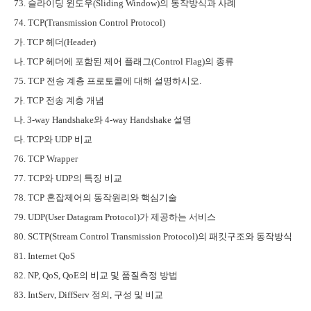
73.
슬라이딩 윈도우
(Sliding Window)
의 동작방식과 사례
74. TCP(Transmission Control Protocol)
가
. TCP
헤더
(Header)
나
. TCP
헤더에 포함된 제어 플래그
(Control Flag)
의 종류
75. TCP
전송 계층 프로토콜에 대해 설명하시오
.
가
. TCP
전송 계층 개념
나
. 3-way Handshake
와
4-way Handshake
설명
다
. TCP
와
UDP
비교
76. TCP Wrapper
77. TCP
와
UDP
의 특징 비교
78. TCP
혼잡제어의 동작원리와 핵심기술
79. UDP(User Datagram Protocol)
가 제공하는 서비스
80. SCTP(Stream Control Transmission Protocol)
의 패킷구조와 동작방식
81. Internet QoS
82. NP, QoS, QoE
의 비교 및 품질측정 방법
83. IntServ, DiffServ
정의
,
구성 및 비교