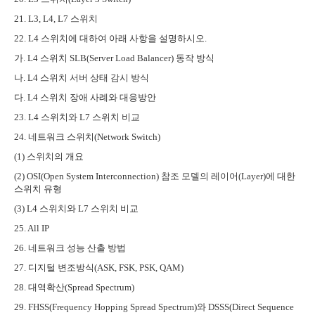
21. L3, L4, L7
스위치
22. L4
스위치에 대하여 아래 사항을 설명하시오
.
가
. L4
스위치
SLB(Server Load Balancer)
동작 방식
나
. L4
스위치 서버 상태 감시 방식
다
. L4
스위치 장애 사례와 대응방안
23. L4
스위치와
L7
스위치 비교
24.
네트워크 스위치
(Network Switch)
(1)
스위치의 개요
(2) OSI(Open System Interconnection)
참조 모델의 레이어
(Layer)
에 대한
스위치 유형
(3) L4
스위치와
L7
스위치 비교
25. All IP
26.
네트워크 성능 산출 방법
27.
디지털 변조방식
(ASK, FSK, PSK, QAM)
28.
대역확산
(Spread Spectrum)
29. FHSS(Frequency Hopping Spread Spectrum)
와
DSSS(Direct Sequence