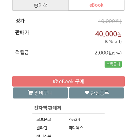
종이책
eBook
정가
40,000원↓
판매가
40,000
원
(0% off)
적립금
2,000
원(5%)
소득공제
eBook 구매
장바구니
관심등록
교보문고
Yes24
알라딘
리디북스
캠퍼스북