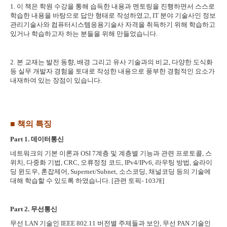
1.
이 책은 학원 수강을 통해 습득한 내용과 멘토링을 진행하면서 스스로
학습한 내용을 바탕으로 답안 형태로 작성하였고
, IT
분야 기술사인 정보
관리기술사와 컴퓨터시스템응용기술사 자격을 취득하기 위해 학습하고
있거나 학습하고자 하는 분들을 위해 만들었습니다
.
2.
본 교재는 발전 동향
,
배경 그리고 유사 기술과의 비교
,
다양한 도식화
등 실무 개발자 경험을 토대로 작성한 내용으로 풍부한 경험적인 요소가
내재하여 있는 장점이 있습니다
.
■
책의 특징
Part 1.
데이터통신
네트워크의 기본 이론과
OSI 7
계층 및 계층별 기능과 관련 프로토콜
,
스
위치
,
다중화 기법
, CRC,
오류정정 코드
, IPv4/IPv6,
라우팅 방법
,
슬라이
딩 윈도우
,
혼잡제어
, Supernet/Subnet,
소스코딩
,
채널코딩 등의 기술에
대해 학습할 수 있도록 하였습니다
. [
관련 토픽
- 103
개
]
Part 2.
무선통신
무선
LAN
기술인
IEEE 802.11
버전별 주제들과 보안
,
무선
PAN
기술인