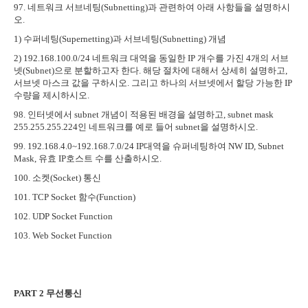
97.
네트워크 서브네팅
(Subnetting)
과 관련하여 아래 사항들을 설명하시
오
.
1)
수퍼네팅
(Supernetting)
과 서브네팅
(Subnetting)
개념
2) 192.168.100.0/24
네트워크 대역을 동일한
IP
개수를 가진
4
개의 서브
넷
(Subnet)
으로 분할하고자 한다
.
해당 절차에 대해서 상세히 설명하고
,
서브넷 마스크 값을 구하시오
.
그리고 하나의 서브넷에서 할당 가능한
IP
수량을 제시하시오
.
98.
인터넷에서
subnet
개념이 적용된 배경을 설명하고
, subnet mask
255.255.255.224
인 네트워크를 예로 들어
subnet
을 설명하시오
.
99. 192.168.4.0~192.168.7.0/24 IP
대역을 슈퍼네팅하여
NW ID, Subnet
Mask,
유효
IP
호스트 수를 산출하시오
.
100.
소켓
(Socket)
통신
101. TCP Socket
함수
(Function)
102. UDP Socket Function
103. Web Socket Function
PART 2
무선통신