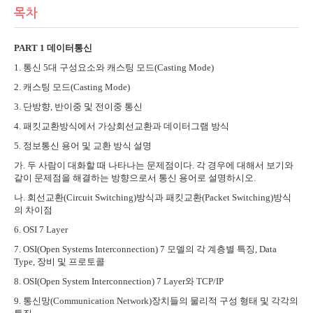
목차
PART 1
데이터통신
1.
통신
5
대 구성요소와 캐스팅 모드
(Casting Mode)
2.
캐스팅 모드
(Casting Mode)
3.
단방향
,
반이중 및 전이중 통신
4.
패킷교환방식에서 가상회선교환과 데이터그램 방식
5.
정보통신 용어 및 교환 방식 설명
가
.
두 사람이 대화할 때 나타나는 문제점이다
.
각 경우에 대해서 보기와
같이 문제점을 해결하는 방향으로서 통신 용어로 설명하시오
.
나
.
회선교환
(Circuit Switching)
방식과 패킷교환
(Packet Switching)
방식
의 차이점
6. OSI 7 Layer
7. OSI(Open Systems Interconnection) 7
모델의 각 계층별 특징
, Data
Type,
장비 및 프로토콜
8. OSI(Open System Interconnection) 7 Layer
와
TCP/IP
9.
통신망
(Communication Network)
장치들의 물리적 구성 형태 및 각각의