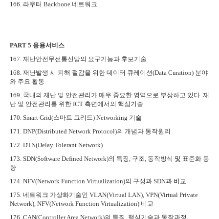
166.
라우터
Backbone
네트워크
PART 5
응용서비스
167.
재난안전무선통신망의 요구기능과 후보기술
168.
재난발생 시 피해 절감을 위한 데이터 큐레이션
(Data Curation)
분야
와 주요 활동
169.
국내의 재난 및 안전관리가 매우 중요한 영역으로 부상하고 있다
.
재
난 및 안전관리를 위한
ICT
측면에서의 핵심기술
170. Smart Grid(
스마트 그리드
) Networking
기술
171. DNP(Distributed Network Protocol)
의 개념과 동작원리
172. DTN(Delay Tolerant Network)
173. SDN(Software Defined Network)
의 특징
,
구조
,
동작방식 및 표준화 동
향
174. NFV(Network Function Virtualization)
의 구성과
SDN
과 비교
175.
네트워크 가상화기술인
VLAN(Virtual LAN), VPN(Virtual Private
Network), NFV(Network Function Virtualization)
비교
176. CAN(Controller Area Network)
의 특징
,
핵심기술과 동작과정