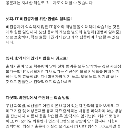
용문제는 자세한 해설로 초보자도 이해할 수 있습니다.
셋째. IT 비전공자를 위한 권쌤의 알려줌!
비전공자가 익숙하지 않은 IT 용어와 개념들을 이해하며 학습하는 것은
매우 힘든 일입니다. 낯선 용어와 개념은 별도의 설명과 [권쌤이 알려줌]
으로 보충하여, 학습 흐름이 끊기지 않고 계속 집중하여 학습할 수 있습
니다.
넷째. 합격자의 암기 비법을 내 것으로!
출제기준이 넓고 학습량이 많아 전체 범위를 모두 암기하는 것은 사실상
불가능합니다. 정보처리기사 필기는 객관식이므로 키워드를 통해 암기
하는 것이 효율적입니다. [합격자의 암기 노트, 오답 노트, 암기법]을 내
것으로 만들면서 전략적으로 학습하세요.
다섯째. 비단길에서 추천하는 학습 방법!
우선 과목별, 섹션별로 어떤 이론 내용이 있는지 간략히 훑어보세요. 그
리고 기출 및 예상문제를 통해 자주 출제되는 내용을 파악하며 학습 방향
을 잡습니다. 이론 내용을 학습한 후 [합격자의 암기법]의 키워드로 정리
하고, PC/모바일 퀴즐렛과 인스타그램으로 짬짬이 암기합니다. 시험이
임박하면 [최신 기출문제 & 실전 모의고사]와 CBT 방식의 PC/모바일 클