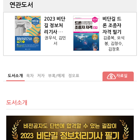
연관도서
2023 비단
비단길 드
길 정보처
론 조종자
리기사 실
자격 필기
권우석, 김민
김종복, 오석
기
서
봉, 김창수,
김장호
도서소개
목차
저자
부록/예제
정오표
자료실
도서소개