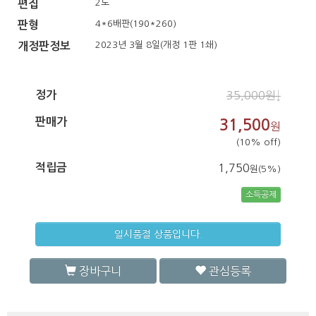
2도
편집
4*6배판(190*260)
판형
2023년 3월 8일(개정 1판 1쇄)
개정판정보
정가
35,000원↓
판매가
31,500
원
(10% off)
적립금
1,750
원(5%)
소득공제
일시품절 상품입니다.
장바구니
관심등록