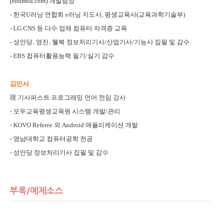
(edumoa.com) 개발팀장
- 한국U러닝 연합회 e러닝 지도사, 평생교육사(교육과학기술부)
- LG CNS 등 다수 업체 컴퓨터 자격증 교육
- 성안당․영진․웰북 정보처리기사/산업기사/기능사 집필 및 감수
- EBS 컴퓨터활용능력 필기/실기 감수
김민서
現 기사퍼스트 프로그래밍 언어 전임 강사
- 모두교육평생교육원 시스템 개발/관리
- KOVO Referee 외 Android 애플리케이션 개발
- 영남대학교 컴퓨터공학 전공
- 성안당 정보처리기사 집필 및 감수
부록/예제소스