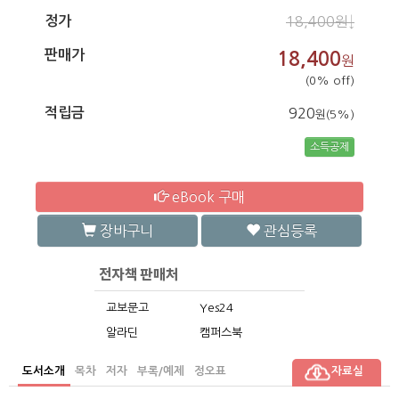
정가
18,400원↓
판매가
18,400
원
(0% off)
적립금
920
원(5%)
소득공제
eBook 구매
장바구니
관심등록
교보문고
Yes24
알라딘
캠퍼스북
도서소개
목차
저자
부록/예제
정오표
자료실