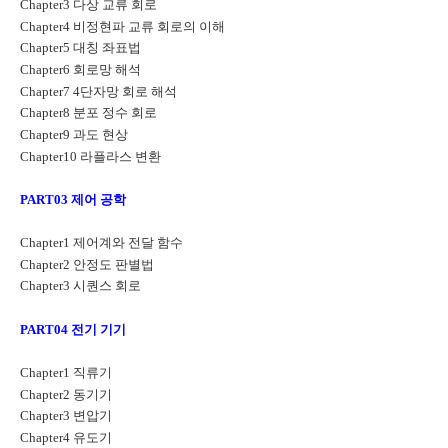
Chapter3
다상 교류 회로
Chapter4
비정현파 교류 회로의 이해
Chapter5
대칭 좌표법
Chapter6
회로망 해석
Chapter7 4
단자망 회로 해석
Chapter8
분포 정수 회로
Chapter9
과도 현상
Chapter10
라플라스 변환
PART03
제어 공학
Chapter1
제어계와 전달 함수
Chapter2
안정도 판별법
Chapter3
시퀀스 회로
PART04
전기 기기
Chapter1
직류기
Chapter2
동기기
Chapter3
변압기
Chapter4
유도기