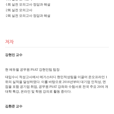
∙
1
회 실전 모의고사 정답과 해설
∙
2
회 실전 모의고사
∙
2
회 실전 모의고사 정답과 해설
저자
강현민 교수
현 에듀윌 공무원
PSAT
강현민팀 팀장
.
대입수시 적성고사에서 메가스터디 현민적성팀을 이끌어 온오프라인
1
위의 실적을 달성하였다
.
이를 바탕으로
2016
년부터 대기업 인적성
,
면
접을 포함 공기업 취업
,
공무원
PSAT
강좌와 수험서로 전국 주요
20
여 개
대학 특강
,
온라인 및 학원 강의로 활동 중이다
.
김환준 교수