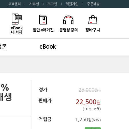
고객센터
자료실
로그인
회원가입
주문배송
행본
eBook
0%
정가
25,000원↓
재생
판매가
22,500
원
(10% off)
적립금
1,250
원(5%)