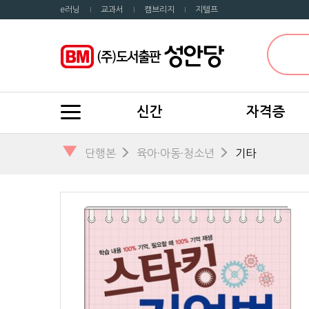
e러닝
교과서
캠브리지
지텔프
신간
자격증
▼
단행본
육아·아동·청소년
기타