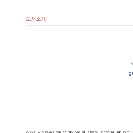
도서소개
공
스타킹 심상학습기억법은 대뇌생리학․심리학․교육학을 바탕으로, 저