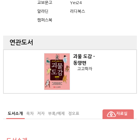
교보문고
Yes24
알라딘
리디북스
캠퍼스북
연관도서
괴물 도감 -
동양편
고고학자
도서소개
목차
저자
부록/예제
정오표
자료실