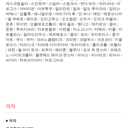
쟈스크림슬리 / 스킨워커 / 스킬라 / 스핑크스 / 썬더 버드 / 아라크네 / 아
르고스 / 아바리몬 / 아부후쿠 / 알리칸토 / 알파 / 알프 루아크라 / 암피스
바에나 / 암훌룩 / 애니멀리토 / 야라 마야 후 / 언 파나 / 에틴 / 에흐으시커
/ 엘 쿠에로 / 예이초 / 오리고루소 / 오오켐판 / 오우거 / 오자크 하울러 /
온츄 / 와이번 / 요왈테포즈틀리 / 웨어 울프 / 웬디고 / 재카로프 / 좀비 /
촌촌 / 추파카브라 / 카르분클로 / 카번클 / 카소고나가 / 카예리 / 카콜 / 카
토벨파스 / 칼라드리우스 / 케르베로스 / 켈피 / 코아 / 코카트리스 / 콩가
마토 / 쿠시 / 쿠카 / 크라노콜랩티즈 / 크라켄 / 크람푸스 / 크로코타 / 키클
로프스 / 타라스크 / 타피레 이아우아라 / 트라이큐스 / 틀리코틀 / 파몰라
/ 파한 / 팔 라이 유크 / 퍼쿠지 / 페리톤 / 펠루다 / 포프 릭 몬스터 / 프레즈
노 나이트크롤러 / 플랫헤드 레이크 몬스터 / 피닉스 / 피시타코 / 피아사 /
피지터 / 하르피이아이 / 히포그리프
저자
■ 저자