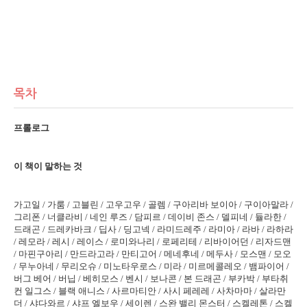
목차
프롤로그
이 책이 말하는 것
가고일 / 가룸 / 고블린 / 고우고우 / 골렘 / 구아리바 보이아 / 구이아말라 /
그리폰 / 너클라비 / 네인 루즈 / 담피르 / 데이비 존스 / 델피네 / 듈라한 /
드래곤 / 드레카바크 / 딥사 / 딩고넥 / 라미드레주 / 라미아 / 라바 / 라하라
/ 레모라 / 레시 / 레이스 / 로미와나리 / 로페리테 / 리바이어던 / 리자드맨
/ 마핀구아리 / 만드라고라 / 만티고어 / 메네후네 / 메두사 / 모스맨 / 모오
/ 무누아네 / 무리오슈 / 미노타우로스 / 미라 / 미르메콜레오 / 뱀파이어 /
버그 베어 / 버닙 / 베히모스 / 벤시 / 보나콘 / 본 드래곤 / 부카박 / 부타취
컨 일그스 / 블랙 애니스 / 사르마티안 / 사시 페레레 / 사차마마 / 살라만
더 / 샤다와르 / 샤프 엘보우 / 세이렌 / 스완 밸리 몬스터 / 스켈레톤 / 스켈