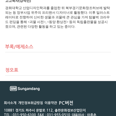
고고학자(강석민)
경희대학교 산업디자인학과를 졸업한 뒤 북부경기문화창조허브에 발탁
되는 등 정부사업 위주의 프리랜서 디자이너로 활동했다. 이후 일러스트
레이터로 전향하여 신비한 생물과 괴물에 큰 관심을 가져 텀블벅 크라우
드 펀딩을 통해 <괴물 사전>, <동양 환상전> 등의 독립출판물을 성공시
켰으며, 관련된 다양한 활동을 하고 있는 중이다.
부록/예제소스
정오표
PC버전
회사소개
개인정보취급방침
이용약관
10881 경기도 파주시 문발로 112, 출판문화정보산업단지
TEL : 031-950-6300
FAX : 031-955-0510
대표이사 : 이종춘