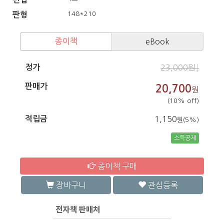
148*210
판형
종이책
eBook
정가
23,000원↓
판매가
20,700
원
(10% off)
적립금
1,150
원(5%)
소득공제
종이책 구매
장바구니
관심등록