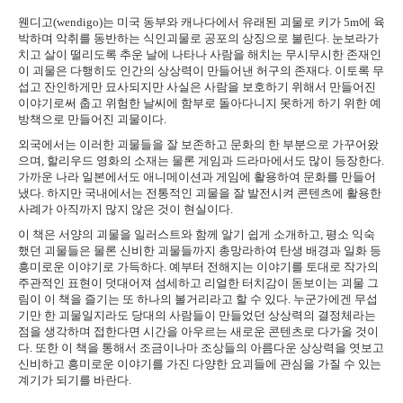
웬디고(wendigo)는 미국 동부와 캐나다에서 유래된 괴물로 키가 5m에 육
박하며 악취를 동반하는 식인괴물로 공포의 상징으로 불린다. 눈보라가
치고 살이 떨리도록 추운 날에 나타나 사람을 해치는 무시무시한 존재인
이 괴물은 다행히도 인간의 상상력이 만들어낸 허구의 존재다. 이토록 무
섭고 잔인하게만 묘사되지만 사실은 사람을 보호하기 위해서 만들어진
이야기로써 춥고 위험한 날씨에 함부로 돌아다니지 못하게 하기 위한 예
방책으로 만들어진 괴물이다.
외국에서는 이러한 괴물들을 잘 보존하고 문화의 한 부분으로 가꾸어왔
으며, 할리우드 영화의 소재는 물론 게임과 드라마에서도 많이 등장한다.
가까운 나라 일본에서도 애니메이션과 게임에 활용하여 문화를 만들어
냈다. 하지만 국내에서는 전통적인 괴물을 잘 발전시켜 콘텐츠에 활용한
사례가 아직까지 많지 않은 것이 현실이다.
이 책은 서양의 괴물을 일러스트와 함께 알기 쉽게 소개하고, 평소 익숙
했던 괴물들은 물론 신비한 괴물들까지 총망라하여 탄생 배경과 일화 등
흥미로운 이야기로 가득하다. 예부터 전해지는 이야기를 토대로 작가의
주관적인 표현이 덧대어져 섬세하고 리얼한 터치감이 돋보이는 괴물 그
림이 이 책을 즐기는 또 하나의 볼거리라고 할 수 있다. 누군가에겐 무섭
기만 한 괴물일지라도 당대의 사람들이 만들었던 상상력의 결정체라는
점을 생각하며 접한다면 시간을 아우르는 새로운 콘텐츠로 다가올 것이
다. 또한 이 책을 통해서 조금이나마 조상들의 아름다운 상상력을 엿보고
신비하고 흥미로운 이야기를 가진 다양한 요괴들에 관심을 가질 수 있는
계기가 되기를 바란다.