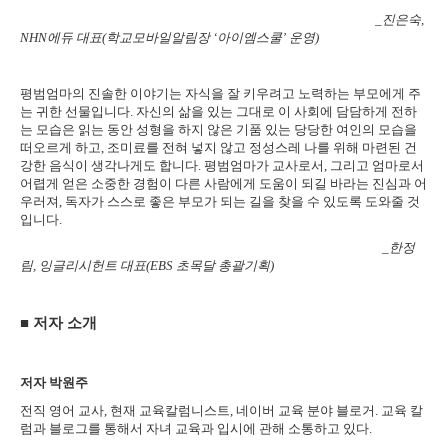
_
진은숙
,
NHN
에듀 대표
(
학교모바일알림장
‘
아이엠스쿨
’
운영
)
평범엄마의 진솔한 이야기는 자식을 잘 키우려고 노력하는 부모에게 주
는 귀한 선물입니다
.
자신의 삶을 있는 그대로 이 사회에 담담하게 전하
는 모습은 읽는 동안 성형을 하지 않은 기품 있는 당당한 여인의 모습을
떠오르게 하고
,
조미료를 전혀 넣지 않고 정성스레 나를 위해 마련된 건
강한 음식이 생각나게도 합니다
.
평범엄마가 교사로서
,
그리고 엄마로서
어렵게 얻은 소중한 경험이 다른 사람에게 도움이 되길 바라는 진심과 어
우러져
,
독자가 스스로 좋은 부모가 되는 길을 찾을 수 있도록 도와줄 것
입니다
.
_
한정
림
,
잉글리시헌트 대표
(EBS
초목달 총괄기획
)
■
저자 소개
저자 박원주
전직 영어 교사
,
현재 교육칼럼니스트
,
네이버 교육 분야 블로거
.
교육 칼
럼과 블로그를 통해서 자녀 교육과 입시에 관해 소통하고 있다
.