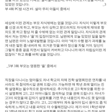
있었던 것입니다
. _3
부
4
화
PC
방 사건
#1.
설마 우리 아들이 중에서
세상에 이런 관계는 부모 자식밖에는 없을 것입니다
.
자식이 이렇게 부모
를 신경 쓰게 하고
,
부모는 속이 상하고 문드러져도 자식에게 제대로 항
의도 못 하고 항상 져 줄 수밖에 없는 이런 관계 말입니다
.
자식과의 관계
에서 저는 언제나
‘
을
’
의 입장이었어요
.
남편에게 오늘 있었던 일을 말하
면 남편은 아마 노발대발했을 것입니다
.
아마
“
애가 수행 평가 과제를 늦
게 내든 말든 좀 내버려 둬
.
뜨거운 맛을 봐야 정신을 차릴 거야
.
당신이
그렇게 종종 걸음 치면서 일일이 커버하고 다니니까 애가 자립심이란 게
없잖아
.”
하고 화를 버럭 냈을 것입니다
.
_5
부
3
화 부모는 영원한
‘
을
’
중에서
직장을 다니시는 엄마들도 자녀 학교의 자체 진학 설명회만은 연차를 내
서라도 꼭 참석하시길 권해 드립니다
.
가능하면 매 학년 초에 열리는 진
학 설명회는 필수적으로 참석하세요
.
추가적으로 고
3
학부모를 위한 수
시 설명회에 고
1,
고
2
어머니들도 참석하실 것을 권해 드립니다
.
자녀가
고
3
이 되었을 때 갑자기 설명회를 가면 무슨 내용인지 하나도 못 알아듣
는 경우가 많다고 합니다
.
고
1,
고
2
때부터 계속 들어야 입시 용어도 좀 익
숙하게 느껴지고 내용 파악도 더 수월해진답니다
.
제가 아이
1
학년 때부
터
3
학년 때까지 학교 자체 설명회를 꾸준히 참석하면서 느낀 점은 설명