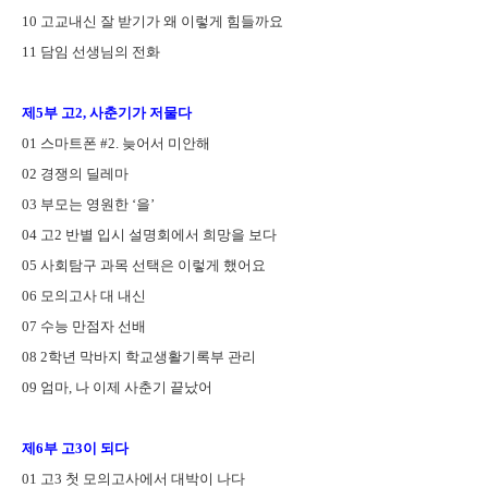
10
고교내신 잘 받기가 왜 이렇게 힘들까요
11
담임 선생님의 전화
제
5
부 고
2,
사춘기가 저물다
01
스마트폰
#2.
늦어서 미안해
02
경쟁의 딜레마
03
부모는 영원한
‘
을
’
04
고
2
반별 입시 설명회에서 희망을 보다
05
사회탐구 과목 선택은 이렇게 했어요
06
모의고사 대 내신
07
수능 만점자 선배
08 2
학년 막바지 학교생활기록부 관리
09
엄마
,
나 이제 사춘기 끝났어
제
6
부 고
3
이 되다
01
고
3
첫 모의고사에서 대박이 나다