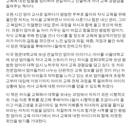
교육에 대한 팁들을 정리하며 현실적이고 진솔하게 자녀 교육 경험담을
들려주는 책이다
.
오랜 시간 영어 교사로 일하다가 평범한 주부로 돌아와 자식 교육을 위해
올인한 저자는 자식을 교육하면서 아이의 사춘기나 힘든 내신 관리
,
그리
고 복잡하고 치열했던 대입 준비 과정을 자식과 함께 울고 웃으며 애썼
다
.
외둥이 엄마로 늘 아이 키우는 일이 버겁고 힘들었던 평범한 엄마가
,
자식 교육을 위해 한강을 건너 이사를 할 정도로 교육에 열성적이었던 엄
마가 아이와 갈등을 겪으면서 느낀 실망과 좌절
,
애환
,
걱정과 불안 속에
서 얻은 깨달음을 후배어머니들에게 전하고자 한다
.
미국 명문대학교에 보낸 전설적인 엄마의 이야기나
,
아이를 서울대학교
에 보낸 엄마들의 자녀 교육 스토리가 아닌 자식을 경희대학교에 보낸 평
범한 엄마의 대학 입시 노하우와 자녀 교육 경험담을 담고 있다
.
또 커피
전문점에서 엄마들끼리 나누는 단편적인 교육 정보를 담은 것이 아닌 아
이 교육에 있어 아쉬움과 막막함을 느끼고 있는 초보 엄마들에게 초등학
교부터 대입에 이르기까지 아이의 교육 전체 과정을 쭉 들려주어 아이의
상황에 맞는 자녀 교육에 대한 아이디어를 얻을 수 있도록 하였다
.
이 책은
자식을 교육해서 대학을 보내는 과정에서 저자가 겪은 시행착오
와 가슴 아픈 후회를 참고해 후배어머니들이 시행착오를 조금이나마 줄
이고 마음고생을 조금이라도 덜 하며 지혜롭게 자녀와의 갈등을 줄이길
바라는 저자의 마음을 담았다
.
처
절하게 자식과 힘겨운 사투를 벌인 평범
한 엄마의 교육 이야기에서 자녀 교육에 대한 아이디어와 함께
,
따뜻한
위안을 받기를 기대한다
.