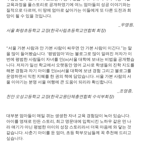
교육과정을 풀스토리로 공개하였기에 여느 엄마들의 성공 이야기와는
질적으로 다르며
,
이 땅에 엄마로 살아가는 이들에게 또 다른 도전과 희
망이 될 수 있을 것입니다
.
_
우명원
,
서울 화랑초등학교 교장
(
한국사립초등학교연합회 회장
)
“
서울 가본 사람과 안 가본 사람이 싸우면 안 가본 사람이 이긴다
.”
는 말
을 많이 들어봤습니다
. ‘
평범엄마
’
라는 블로그로 많이 알려진 저자가 이
번에 평범한 사람들이 자녀를 인
(in)
서울 대학에 보내는 비법을 공개했습
니다
.
저자가 일선 학교에서 오랫동안 영어 교사로 학생들의 진학 지도를
해본 경험과 자기 아이를 인
(in)
서울 대학에 보낸 경험 그리고 블로그를
운영하면서 익힌 지혜를 한 권의 책에 담았습니다
.
서울 가본 사람의 서
울 이야기는 분명 서울 여행에 큰 도움이 되리라 확신합니다
.
_
조영종
,
천안 오성고등학교 교장
(
한국교원단체총연합회 수석부회장
)
대부분 엄마들이 매일 겪는 생생한 자녀 교육 경험담이 녹아 있습니다
.
아이를 영재로 만든 스토리
,
최고 명문대에 입학시킨 노하우 같은 먼 나
라 얘기가 아닌 평범한 아이의 성장 스토리라서 더욱 마음에 와 닿는 것
같습니다
.
사춘기 아이를 둔 엄마
,
초등 학부모님들께 꼭 추천해 드리고
싶습니다
.