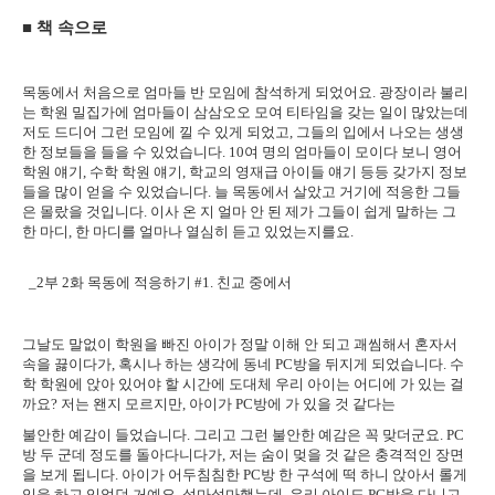
■
책 속으로
목동에서 처음으로 엄마들 반 모임에 참석하게 되었어요
.
광장이라 불리
는 학원 밀집가에 엄마들이 삼삼오오 모여 티타임을 갖는 일이 많았는데
저도 드디어 그런 모임에 낄 수 있게 되었고
,
그들의 입에서 나오는 생생
한 정보들을 들을 수 있었습니다
. 10
여 명의 엄마들이 모이다 보니 영어
학원 얘기
,
수학 학원 얘기
,
학교의 영재급 아이들 얘기 등등 갖가지 정보
들을 많이 얻을 수 있었습니다
.
늘 목동에서 살았고 거기에 적응한 그들
은 몰랐을 것입니다
.
이사 온 지 얼마 안 된 제가 그들이 쉽게 말하는 그
한 마디
,
한 마디를 얼마나 열심히 듣고 있었는지를요
.
_2
부
2
화 목동에 적응하기
#1.
친교 중에서
그날도 말없이 학원을 빠진 아이가 정말 이해 안 되고 괘씸해서 혼자서
속을 끓이다가
,
혹시나 하는 생각에 동네
PC
방을 뒤지게 되었습니다
.
수
학 학원에 앉아 있어야 할 시간에 도대체 우리 아이는 어디에 가 있는 걸
까요
?
저는 왠지 모르지만
,
아이가
PC
방에 가 있을 것 같다는
불안한 예감이 들었습니다
.
그리고 그런 불안한 예감은 꼭 맞더군요
. PC
방 두 군데 정도를 돌아다니다가
,
저는 숨이 멎을 것 같은 충격적인 장면
을 보게 됩니다
.
아이가 어두침침한
PC
방 한 구석에 떡 하니 앉아서 롤게
임을 하고 있었던 거예요
.
설마설마했는데
,
우리 아이도
PC
방을 다니고