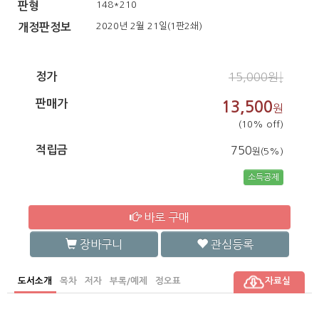
148*210
판형
2020년 2월 21일(1판2쇄)
개정판정보
정가
15,000원↓
판매가
13,500
원
(10% off)
적립금
750
원(5%)
소득공제
바로 구매
장바구니
관심등록
도서소개
목차
저자
부록/예제
정오표
자료실