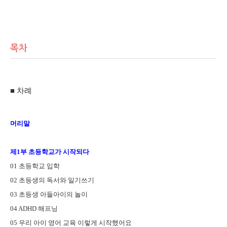
목차
■
차례
머리말
제
1
부 초등학교가 시작되다
01
초등학교 입학
02
초등생의 독서와 일기쓰기
03
초등생 아들아이의 놀이
04 ADHD
해프닝
05
우리 아이 영어 교육 이렇게 시작했어요