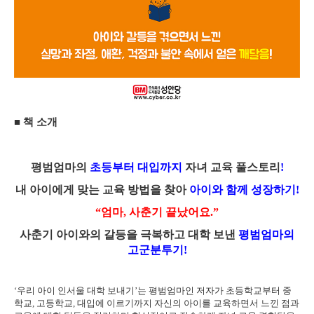
■
책 소개
평범엄마의
초등부터 대입까지
자녀 교육 풀스토리
!
내 아이에게 맞는 교육 방법을 찾아
아이와 함께 성장하기
!
“
엄마
,
사춘기 끝났어요
.”
사춘기 아이와의 갈등을 극복하고 대학 보낸
평범엄마의
고군분투기
!
‘
우리 아이 인서울 대학 보내기
’
는 평범엄마인 저자가 초등학교부터 중
학교
,
고등학교
,
대입에 이르기까지 자신의 아이를 교육하면서 느낀 점과