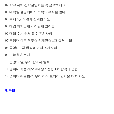
02
학교 자체 진학설명회는 꼭 참석하세요
03
대학별 설명회에서 뜻밖의 수확을 얻다
04
수시
6
장 이렇게 선택했어요
05
대입 자기소개서 이렇게 썼어요
06
대입 수시 원서 접수 유의사항
07
중앙대 학종 탐구형 인재전형
1
차 합격 비결
08
중앙대
1
차 합격과 면접 실제사례
09
수능을 치르다
10
운명의 날
,
수시 합격자 발표
11
경희대 학종 레오르네상스전형
1
차 합격과 면접
12
경희대 최종합격
,
우리 아이 드디어 인서울 대학 가요
맺음말