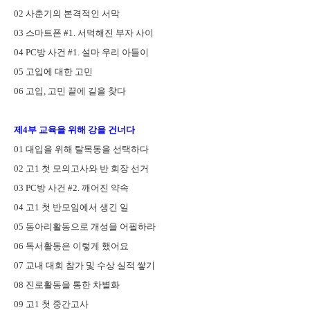
02
사춘기의 본격적인 서막
03
스마트폰
#1.
서먹해진 부자 사이
04 PC
방 사건
#1.
설마 우리 아들이
05
고입에 대한 고민
06
고입
,
고민 끝에 길을 찾다
제
4
부 교육을 위해 강을 건너다
01
대입을 위해 탈목동을 선택하다
02
고
1
첫 모의고사와 반 회장 선거
03 PC
방 사건
#2.
깨어진 약속
04
고
1
첫 반모임에서 생긴 일
05
동아리활동으로 개성을 어필하라
06
독서활동은 이렇게 했어요
07
교내 대회 참가 및 수상 실적 쌓기
08
진로활동을 통한 차별화
09
고
1
첫 중간고사