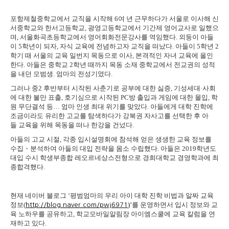
포항제철중학교에서 교직을 시작해
6
여 년 근무하다가 서울로 이사해 신
서중학교와 한서고등학교
,
광영고등학교에서 기간제 영어교사로 일했으
며, 서울화곡초등학교에서 영어회화전문강사를 역임했다
.
외둥이 아들
이
5
학년이 되자
,
자식 교육에 전념하고자 교직을 떠났다
.
아들이
5
학년
2
학기 때 서울의 교육 일번지 목동으로 이사
,
본격적인 자녀 교육에 올인
한다
.
아들은 중학교
2
학년 때까지 목동 소재 중학교에서 전교권의 성적
을 내던 모범생
.
엄마의 전성기였다
.
그러나 중
2
후반부터 시작된 사춘기로 공부에 대한 싫증
,
기성세대
·
사회
에 대한 불만 표출
,
호기심으로 시작된
PC
방 출입과 게임에 대한 몰입
,
학
원 무단결석 등
…
엄마 인생 최대 위기를 맞았다
.
아들에게 대학 진학에
조금이라도 유리한 고교를 탐색하다가 강북권 자사고를 선택한 후 아
들 교육을 위해 목동을 떠나 한강을 건넜다
.
아들의 고교 시절
,
각종 입시설명회에 참석해 얻은 생생한 교육 정보를
수집
・
분석하여 아들의 대입 전략을 몸소 수립했다
.
아들은
2019
학년도
대입 수시 학생부종합 레오르네상스전형으로 경희대학교 경영학과에 최
종합격했다
.
현재 네이버 블로그
‘
평범엄마의 우리 아이 대학 진학 비법과 알짜 교육
정보
(
)’
를 운영하면서 입시 정보와 교
http://blog.naver.com/pwj6971
육 노하우를 공유하고
,
학교모바일알림장 아이엠스쿨에 교육 칼럼을 연
재하고 있다
.