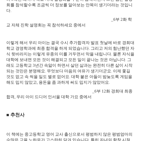
회를 참석할수록 조금씩 더 정보를 알아보는 안목이 생기더라는 것입니
다
.
_6
부
2
화 학
교 자체 진학 설명회는 꼭 참석하세요 중에서
이렇게 해서 우리 아이는 결국 수시 추가합격자 발표 첫날에 바로 경희대
학교 경영학과에 최종 합격을 하게 되었습니다
.
그리고 저의 험난했던 자
식 뒷바라지는 이렇게 유종의 미를 거두면서 막을 내립니다
.
물론 자식을
대학에 보내면 모든 것이 해결되고 모든 일이 끝나는 것은 아닙니다
.
그
래도 고등학교
3
년간 속앓이 하면서 살던 삶과는 완전히 다른 삶이 시작
되는 것만은 분명해요
.
무엇보다 마음의 여유가 생기더군요
.
이제 쫓길
것도 없고 속 썩을 일도 별로 없어요
.
대학 붙은 아들이 밤늦도록 게임을
해도 밉지 않았고
,
용돈을 좀 과하게 써도 밉지가 않았어요
.
_6
부
12
화 경희대 최종
합격
,
우리 아이 드디어 인서울 대학 가요 중에서
■
추천사
이 책에는 중고등학교 영어 교사 출신으로서 평범하지 않은 평범엄마의
수많은 교육 노하우가 고스란히 담겨 있습니다
.
특히 자녀의 학창 시절