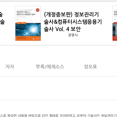
술
(개정증보판) 정보관리기
기술
술사&컴퓨터시스템응용기
술사 Vol. 4 보안
권영식
저자
부록/예제소스
정오표
, IT
스스로 학습한 내용을 바탕으로 답안 형태로 작성하였고
분야 기술사인 정보관리