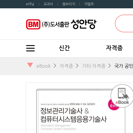
e러닝
교과서
캠브리지
지텔프
신간
자격증
▼
eBook
자격증
기타 자격증
국가 공