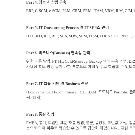
Part 4.
정보 시스템 구축
ERP, G-SCM, e-SCM, PLM, CRM, PRM, ITAM, VRM, ILM, CIM,
Part 5. IT Outsourcing Process
IT
및
서비스 관리
ITO, BPO, RFI, RFP, SLA, SOW, SLM, ITSM, ITIL v3, ISO 20000,
Part 6.
(Business)
비즈니스
연속성 관리
, FT, HT, Cold-Standby, Backup
, DR
위험 대응 방법
센터 구축 기법
가용성 확보 방안 등에 대한 부분으로 이해 위주로 학습할 수 있
Part 7. IT
Business
효율 지원 및
전략
IT-Governance, IT-Compliance, RTE, BAM,
Portfolio
프로젝트
관
-12
]
픽
개
Part 8.
품질 경영
FMEA,
,
,
,
,
,
통계
모집단 표준 추출 방법
평균
중앙값
최빈값
가설 검
. [
분으로 이해 위주로 학습할 수 있도록 답안화 하였습니다
관련 토