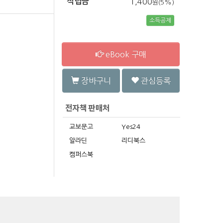
적립금
1,400
원(5%)
소득공제
eBook 구매
장바구니
관심등록
교보문고
Yes24
알라딘
리디북스
캠퍼스북