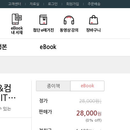
고객센터
자료실
로그인
회원가입
주문배송
행본
eBook
종이책
eBook
&컴
IT
정가
28,000원↓
수 있는
판매가
28,000
원
(0% off)