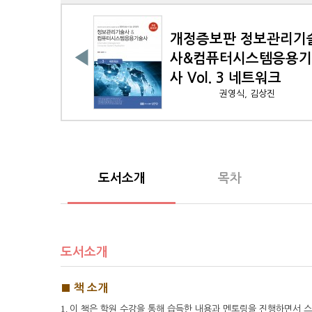
보관리기술
개정증보판 정보관리기
◀
스템응용기술
사&컴퓨터시스템응용
컴퓨터 구조
사 Vol. 3 네트워크
권대호
권영식, 김상진
도서소개
목차
도서소개
■
책 소개
1.
이 책은 학원 수강을 통해 습득한 내용과 멘토링을 진행하면서 