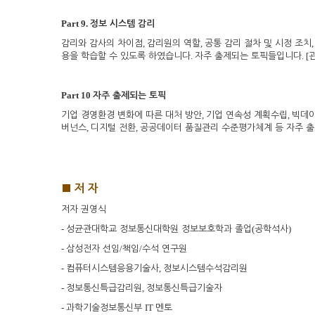
Part 9.
정보 시스템 감리
,
,
감리와 감사의 차이점
감리원의 역할
공통 감리 절차 및 시정 조치
.
. [
용을 학습할 수 있도록 하였습니다
자주 출제되는 토픽들입니다
Part 10
자주 출제되는 토픽
,
,
기업 경영환경 변화에 따른 대처 방안
기업 연속성 계획수립
빅데이
,
,
버넌스
디지털 전환
공공데이터 품질관리 수준평가체계 등 자주 
■
저 자
저자 권영식
-
(
)
성균관대학교 정보통신대학원 정보보호학과 졸업
공학석사
-
/
/
삼성전자 선임
책임
수석 연구원
-
,
컴퓨터시스템응용기술사
정보시스템수석감리원
-
,
정보통신특급감리원
정보통신특급기술자
-
IT
과학기술정보통신부
멘토