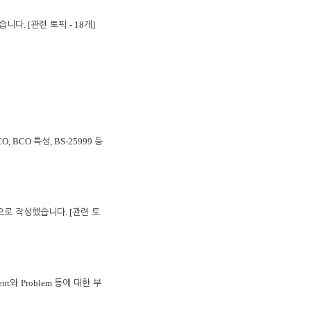
. [
- 18
]
였습니다
관련 토픽
개
RCO, BCO
, BS-25999
특성
등
. [
용으로 작성했습니다
관련 토
ent
Problem
와
등에 대한 부