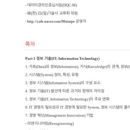
-
(DQC-M)
데이터관리인증심사원
-
(
)·
(
)
韓
한
日
일
기술사 교류회 위원
-
http://cafe.naver.com/96starpe
운영자
목차
Part 1
(IT; Information Technology)
정보 기술
1.
(Data)
(Information),
(Knowledge)
,
(
자료
와 정보
지식
의 관계
정보
2.
(System)
,
,
시스템
정의
특성
유형
3.
(Information System)
정보 시스템
의 구성 요소
4.
(IT)
정보 기술
발전에 따른 과거와 현재의 차이점
5.
(IT, Information Technology)
정보 기술
의 주요 변화
6. IT
IT
System,
경영의 필요성과
경영에 필요한
정보 시스템의 물
7.
(Management Innovation)
경영 혁신
기법
-
(Reengineering)
리엔지니어링