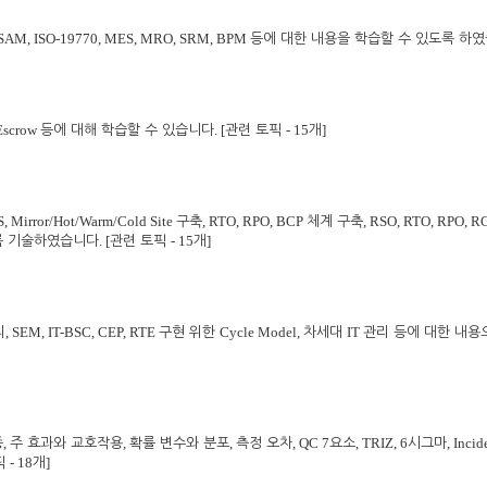
 SAM, ISO-19770, MES, MRO, SRM, BPM
등에 대한 내용을 학습할 수 있도록 하
 Escrow
. [
- 15
]
등에 대해 학습할 수 있습니다
관련 토픽
개
S, Mirror/Hot/Warm/Cold Site
, RTO, RPO, BCP
, RSO, RTO, RPO, 
구축
체계 구축
. [
- 15
]
도록 기술하였습니다
관련 토픽
개
, SEM, IT-BSC, CEP, RTE
Cycle Model,
IT
리
구현 위한
차세대
관리 등에 대한 내
,
,
,
, QC 7
, TRIZ, 6
, Incid
증
주 효과와 교호작용
확률 변수와 분포
측정 오차
요소
시그마
- 18
]
픽
개