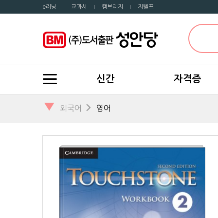
e러닝
교과서
캠브리지
지텔프
신간
자격증
▼
외국어
영어