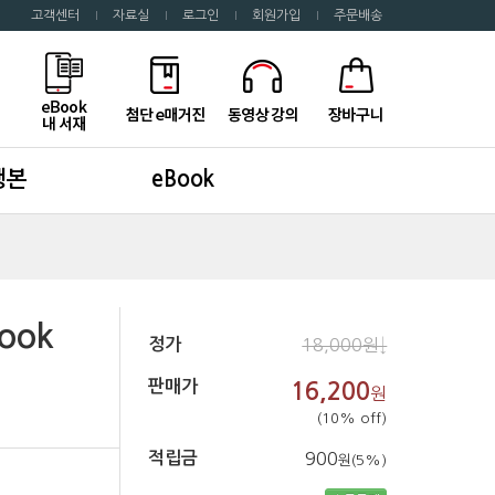
고객센터
자료실
로그인
회원가입
주문배송
행본
eBook
book
정가
18,000원↓
판매가
16,200
원
(10% off)
적립금
900
원(5%)