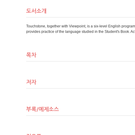
도서소개
Touchstone, together with Viewpoint, is a six-level English prog
provides practice of the language studied in the Student's Book. Ac
목차
저자
부록/예제소스