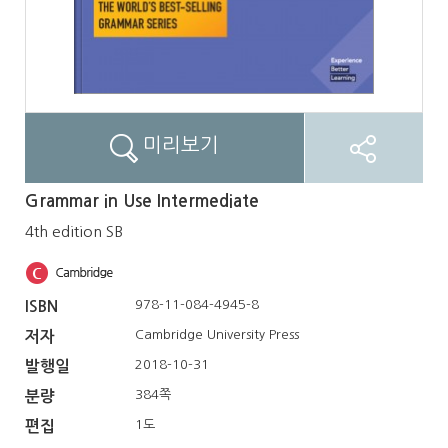
미리보기
Grammar in Use Intermediate
4th edition SB
978-11-084-4945-8
ISBN
Cambridge University Press
저자
2018-10-31
발행일
384쪽
분량
1도
편집