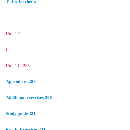
To the teacher
x
Unit 1
2
≀
Unit 142
285
Appendixes
286
Additional exercises
296
Study guide
321
Key to Exercises
331