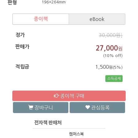
196×264mm
판형
종이책
eBook
정가
30,000원↓
판매가
27,000
원
(10% off)
적립금
1,500
원(5%)
소득공제
종이책 구매
장바구니
관심등록
캠퍼스북