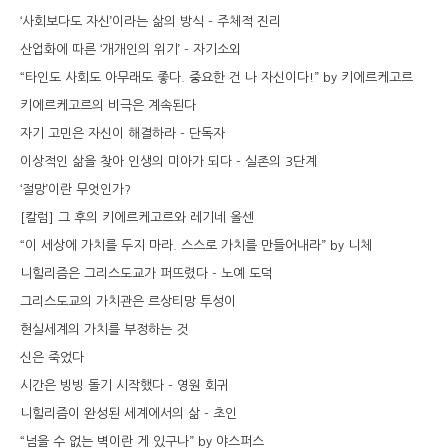
‘사회보다도 자신’이라는 삶의 방식 - 주체적 진리
산업화에 따른 ‘개개인의 위기’ - 자기소외
“타인도 사회도 아무래도 좋다. 중요한 건 나 자신이다!” by 키에르케고르
키에르케고르의 비극은 계속된다
자기 고민은 자신이 해결하라 - 단독자
이상적인 삶을 찾아 인생의 미아가 되다 - 실존의 3단계
‘절망’이란 무엇인가?
[칼럼] 그 후의 키에르케고르와 레기네 올센
“이 세상에 가치를 두지 마라. 스스로 가치를 만들어내라” by 니체
니힐리즘은 그리스도교가 퍼뜨렸다 - 노예 도덕
그리스도교의 가치관은 르상티망 투성이
현실세계의 가치를 부정하는 것
신은 죽었다
시간은 빙빙 돌기 시작했다 - 영원 회귀
니힐리즘이 완성된 세계에서의 삶 - 초인
“넘을 수 없는 벽이란 게 있구나” by 야스퍼스