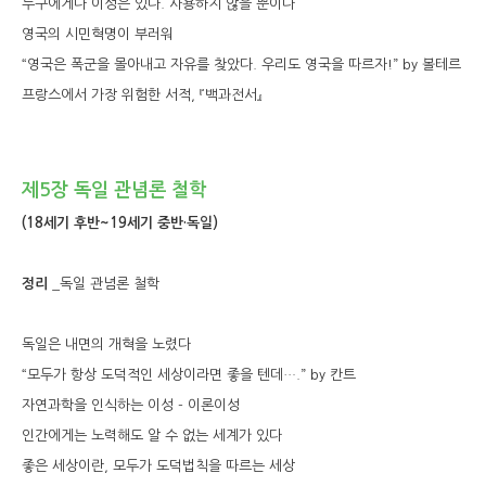
누구에게나 이성은 있다. 사용하지 않을 뿐이다
영국의 시민혁명이 부러워
“영국은 폭군을 몰아내고 자유를 찾았다. 우리도 영국을 따르자!” by 볼테르
프랑스에서 가장 위험한 서적, 『백과전서』
제5장 독일 관념론 철학
(18세기 후반~19세기 중반·독일)
정리
_독일 관념론 철학
독일은 내면의 개혁을 노렸다
“모두가 항상 도덕적인 세상이라면 좋을 텐데….” by 칸트
자연과학을 인식하는 이성 - 이론이성
인간에게는 노력해도 알 수 없는 세계가 있다
좋은 세상이란, 모두가 도덕법칙을 따르는 세상