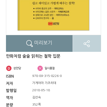
미리보기
만화처럼 술술 읽히는 철학 입문
978-89-315-8226-0
ISBN
가게야마 가츠히데
저자
2018-05-18
발행일
김선숙
역자
352쪽
분량