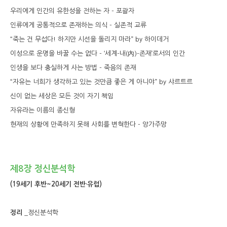
우리에게 인간의 유한성을 전하는 자 - 포괄자
인류에게 공통적으로 존재하는 의식 - 실존적 교류
“죽는 건 무섭다! 하지만 시선을 돌리지 마라” by 하이데거
이성으로 운명을 바꿀 수는 없다 - ‘세계-내(內)-존재’로서의 인간
인생을 보다 충실하게 사는 방법 - 죽음의 존재
“자유는 너희가 생각하고 있는 것만큼 좋은 게 아니야” by 샤르트르
신이 없는 세상은 모든 것이 자기 책임
자유라는 이름의 종신형
현재의 상황에 만족하지 못해 사회를 변혁한다 - 앙가주망
제8장 정신분석학
(19세기 후반~20세기 전반·유럽)
정리
_정신분석학