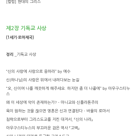
[칼럼] 현대의 그리스
제2장 기독교 사상
(1세기·로마제국)
정리
_기독교 사상
“신의 사랑에 사랑으로 응하라” by 예수
신(하나님)의 사랑은 위에서 내려다보는 눈길
“오, 신이여 나를 깨끗하게 해주세요. 하지만 좀 더 나중에” by 아우구스티누
스
왜 이 세상에 악이 존재하는가? - 마니교와 신플라톤주의
육이 원하는 것을 끊으면 영혼은 신과 연결된다 - 바울의 로마서
침략으로부터 그리스도교를 지킨 대저서, 『신의 나라』
아우구스티누스의 부끄러운 검은 역사 『고백』