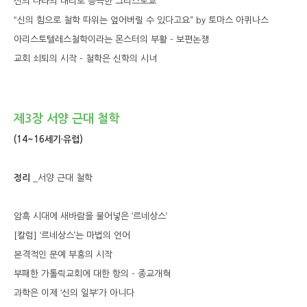
신의 나라의 대리로 등극한 그리스도교
“신의 힘으로 철학 따위는 엎어버릴 수 있다고요” by 토마스 아퀴나스
아리스토텔레스철학이라는 몬스터의 부활 - 보편논쟁
교회 쇠퇴의 시작 - 철학은 신학의 시녀
제3장 서양 근대 철학
(14~16세기·유럽)
정리
_서양 근대 철학
암흑 시대에 새바람을 불어넣은 ‘르네상스’
[칼럼] ‘르네상스’는 마법의 언어
본격적인 문예 부흥의 시작
부패한 가톨릭교회에 대한 항의 - 종교개혁
과학은 이제 ‘신의 일부’가 아니다