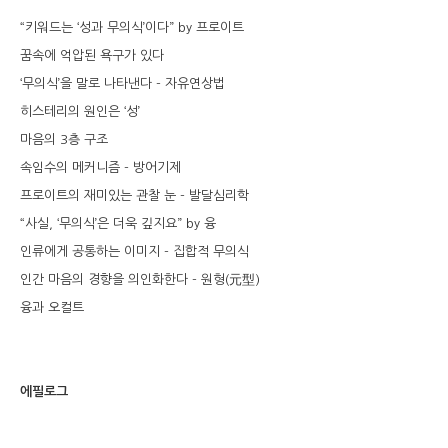
“키워드는 ‘성과 무의식’이다” by 프로이트
꿈속에 억압된 욕구가 있다
‘무의식’을 말로 나타낸다 - 자유연상법
히스테리의 원인은 ‘성’
마음의 3층 구조
속임수의 메커니즘 - 방어기제
프로이트의 재미있는 관찰 눈 - 발달심리학
“사실, ‘무의식’은 더욱 깊지요” by 융
인류에게 공통하는 이미지 - 집합적 무의식
인간 마음의 경향을 의인화한다 - 원형(元型)
융과 오컬트
에필로그