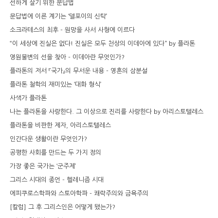
선하게 살기 위한 문답법
문답법에 이른 계기는 ‘델포이의 신탁’
소크라테스의 최후 - 원망을 사서 사형에 이르다
“이 세상에 진실은 없다! 진실은 모두 천상의 이데아에 있다” by 플라톤
영원불변의 선을 찾아 - 이데아란 무엇인가?
플라톤의 저서 『국가』의 무서운 내용 - 영혼의 삼분설
플라톤 철학의 재미있는 ‘대화 형식’
사색가 플라톤
나는 플라톤을 사랑한다. 그 이상으로 진리를 사랑한다 by 아리스토텔레스
플라톤을 비판한 제자, 아리스토텔레스
인간다운 생활이란 무엇인가?
공평한 사회를 만드는 두 가지 정의
가장 좋은 국가는 ‘군주제’
그리스 시대의 종언 - 헬레니즘 시대
에피쿠로스학파와 스토아학파 - 쾌락주의와 금욕주의
[칼럼] 그 후 그리스인은 어떻게 됐는가?