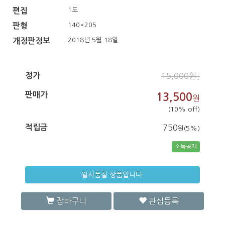
1도
편집
140*205
판형
2018년 5월 18일
개정판정보
정가
15,000원↓
판매가
13,500
원
(10% off)
적립금
750
원(5%)
소득공제
일시품절 상품입니다.
장바구니
관심등록