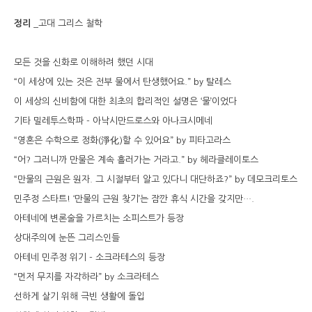
정리
_고대 그리스 철학
모든 것을 신화로 이해하려 했던 시대
“이 세상에 있는 것은 전부 물에서 탄생했어요.” by 탈레스
이 세상의 신비함에 대한 최초의 합리적인 설명은 ‘물’이었다
기타 밀레투스학파 - 아낙시만드로스와 아나크시메네
“영혼은 수학으로 정화(淨化)할 수 있어요” by 피타고라스
“어? 그러니까 만물은 계속 흘러가는 거라고.” by 헤라클레이토스
“만물의 근원은 원자. 그 시절부터 알고 있다니 대단하죠?” by 데모크리토스
민주정 스타트! ‘만물의 근원 찾기’는 잠깐 휴식 시간을 갖지만….
아테네에 변론술을 가르치는 소피스트가 등장
상대주의에 눈뜬 그리스인들
아테네 민주정 위기 - 소크라테스의 등장
“먼저 무지를 자각하라” by 소크라테스
선하게 살기 위해 극빈 생활에 돌입