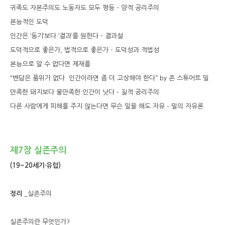
귀족도 자본주의도 노동자도 모두 평등 - 양적 공리주의
본능적인 도덕
인간은 ‘동기’보다 ‘결과’를 원한다 - 결과설
도덕적으로 좋은가, 법적으로 좋은가 - 도덕성과 적법성
본능으로 알 수 없다면 제재를
“벤담은 품위가 없다. 인간이라면 좀 더 고상해야 한다” by 존 스튜어트 밀
만족한 돼지보다 불만족한 인간이 낫다 - 질적 공리주의
다른 사람에게 피해를 주지 않는다면 무슨 일을 해도 자유 - 밀의 자유론
제7장 실존주의
(19~20세기·유럽)
정리
_실존주의
실존주의란 무엇인가?