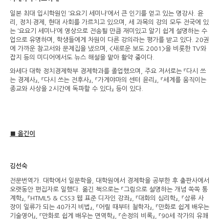
일본 최대 입시학원인 ‘요요기 세미나’에서 큰 인기를 얻고 있는 명강사. 윤
리, 정치·경제, 현대 사회를 가르치고 있으며, 세 과목의 강의 모두 전국에 있
는 ‘요요기 세미나’에 영상으로 전송될 만큼 재미있고 알기 쉽게 설명하는 수
업으로 유명하며, 학생들에게 차원이 다른 강의라는 평가를 받고 있다. 20권
에 가까운 참고서와 문제집을 냈으며, <새로운 보도 2001>을 비롯한 TV와
잡지 등의 미디어에서도 뉴스 해설을 맡아 활약 중이다.
와세다 대학 정치경제학부 경제학과를 졸업했으며, 주요 저서로는 『다시 쓰
는 경제사』, 『다시 쓰는 전후사』, 『가게야마의 센터 윤리』, 『세계를 움직이는
종교와 사상을 2시간에 독파할 수 있다』 등이 있다.
■ 옮긴이
김선숙
전문번역가. 대학에서 일문학을, 대학원에서 경제학을 공부한 후 출판사에서
오랫동안 편집자로 일했다. 옮긴 책으로는 『그림으로 설명하는 개념 쏙쏙 통
계학』, 『HTML5 & CSS3 웹 표준 디자인 강좌』, 『대화의 심리학』, 『삼류 사
장이 일류가 되는 40가지 비법』, 『어릴 때부터 철학자』, 『만화로 쉽게 배우는
기술영어』, 『만화로 쉽게 배우는 면역학』, 『손정의 비록』, 『90세 작가의 유쾌