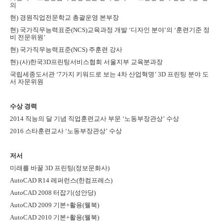
의
현
)
경원직업전문학교 총괄운영 본부장
현
)
국가직무능력표준
(NCS)
교육과정 개발
‘
디자인 분야
’
의
‘
훈련기준 정
비 전문위원
’
현
)
국가직무능력표준
(NCS)
주훈련 강사
현
) (
사
)
한국
3D
프린팅서비스협회 서울지부 교육분과장
국립세종도서관
‘7
가지 키워드로 보는
4
차 산업혁명
’ 3D
프린팅 분야 도
서 자문위원
수상 경력
2014
직능의 달 기념 직업훈련교사 부문
‘
노동부장관상
’
수상
2016
스타훈련교사
‘
노동부장관상
’
수상
저서
미래를 바꿀
3D
프린팅
(
정보문화사
)
AutoCAD R14
레퍼런스
(
한컴프레스
)
AutoCAD 2008
터잡기
(
성안당
)
AutoCAD 2009
기본
+
활용
(
웰북
)
AutoCAD 2010
기본
+
활용
(
웰북
)