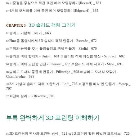
기준점을 중심으로 회전 표면 메쉬 모델링하기
(Revsurf)
_
631
06
4
개의 모서리를 이어 곡면 메쉬 모델링하기
(Edgesurf)
_
635
07
|
3D
솔리드 객체 그리기
CHAPTER 3
솔리드 기본체 그리기
_
663
01
Pline
을 돌출시켜서
3D
솔리드 객체 만들기
- Extrude
_
672
02
두께와 높이를 갖는 폴리솔리드 객체 만들기
- PSolid
_
676
03
솔리드 객체 합치기
- Union
_
681
솔리드 객체 차집합 연산
- Subtract
_
682
04
05
솔리드 객체 교집합 연산
- Intersect
_
683
솔리드 객체 자르기
- Slice
_
691
06
07
솔리드 모서리 둥글게 만들기
- Filletedge
_
698
솔리드 모서리 모깎기
-
08
09
Chamferedge
_
699
2
개 이상의 솔리드 객체 조합하기
- Loft
_
705
경로를 따라 면 만들기
- Sweep
_
10
11
707
회전체 솔리드
- Revolve
_
709
12
완벽하게
3D
프린팅 이해하기
부록
3D
프린팅의 역사와 프린팅 방식
_
721
3D
프린팅 활용 방법과 프로세스
_
725
01
02