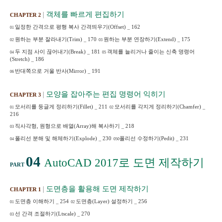
|
객체를 빠르게 편집하기
CHAPTER 2
일정한 간격으로 평행 복사 간격띄우기
(Offset)
_
162
01
원하는 부분 잘라내기
(Trim)
_
170
원하는 부분 연장하기
(Extend)
_
175
02
03
두 지점 사이 끊어내기
(Break)
_
181
객체를 늘리거나 줄이는 신축 명령어
04
05
(Stretch)
_
186
반대쪽으로 거울 반사
(Mirror)
_
191
06
|
모양을 잡아주는 편집 명령어 익히기
CHAPTER 3
모서리를 둥글게 정리하기
(Fillet)
_
211
모서리를 각지게 정리하기
(Chamfer)
_
01
02
216
직사각형
,
원형으로 배열
(Array)
해 복사하기
_
218
03
폴리선 분해 및 해체하기
(Explode)
_
230
폴리선 수정하기
(Pedit)
_
231
04
050
04
AutoCAD 2017
로 도면 제작하기
PART
|
도면층을 활용해 도면 제작하기
CHAPTER 1
도면층 이해하기
_
254
도면층
(Layer)
설정하기
_
256
01
02
선 간격 조절하기
(Ltscale)
_
270
03