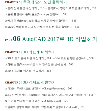
|
축척에 맞게 도면 출력하기
CHAPTER 3
출력 장치 환경 구성하기
_
528
출력
(Plot)
명령어로 도면 출력하기
_
532
01
02
모형 공간에서 출력 모드
(Mvsetup)
설정하기
_
541
03
배치 공간
(layout)
설정하고 배치 공간에서 출력하기
_
545
04
Mview
이용해 하나의 도면에 서로 다른 축척 출력하기
_
550
05
06
AutoCAD 2017
로
3D
작업하기
PART
|
3D
좌표계 이해하기
CHAPTER 1
3D
좌표 이용해 화면 구성하기
_
584
Orbit
으로 관측점 변경하기
_
586
01
02
화면 분할
(Viewports)
로 여러 관측점 한 번에 보기
_
588
03
3D
좌표계를 이용해 선 그리기
_
593
04
|
3D
객체로 전환하기
CHAPTER 2
객체의 두께와 고도 변경하기
(Change/Properties)
_
608
01
3
차원 면 생성하기
(3Dface)
_
615
사용자 좌표계
(UCS)
이해하기
_
618
02
03
두 선을 연결하는 표면 메쉬 모델링
(Rulesurf)
_
625
04
길이와 방향에 따라 객체의 표면 메쉬 모델링하기
(Tabsurf)
_
629
05