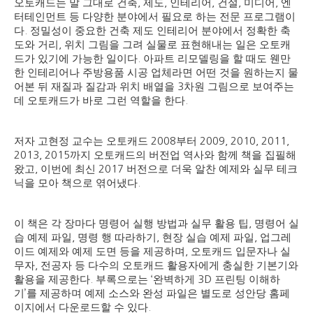
오토캐드는 말 그대로 건축
,
제도
,
인테리어
,
건설
,
미디어
,
엔
터테인먼트 등 다양한 분야에서 필요로 하는 전문 프로그램이
다
.
정밀성이 중요한 건축 제도 인테리어 분야에서 정확한 축
도와 거리
,
위치 그림을 그려 실물로 표현해내는 일은 오토캐
드가 있기에 가능한 일이다
.
아파트 리모델링을 할 때도 웬만
한 인테리어나 주방용품 시공 업체라면 어떤 것을 원하는지 물
어본 뒤 재질과 질감과 위치 배열을
3
차원 그림으로 보여주는
데 오토캐드가 바로 그런 역할을 한다
.
저자 고현정 교수는 오토캐드
2008
부터
2009, 2010, 2011,
2013, 2015
까지 오토캐드의 버전업 역사와 함께 책을 집필해
왔고
,
이번에 최신
2017
버전으로 더욱 알찬 예제와 실무 테크
닉을 모아 책으로 엮어냈다
.
이 책은 각 장마다 명령어 실행 방법과 실무 활용 팁
,
명령어 실
습 예제 파일
,
명령 행 따라하기
,
현장 실습 예제 파일
,
업그레
이드 예제와 예제 도면 등을 제공하며
,
오토캐드 입문자나 실
무자
,
전공자 등 다수의 오토캐드 활용자에게 충실한 기본기와
활용을 제공한다
.
부록으로는
‘
완벽하게
3D
프린팅 이해하
기
’
를 제공하며 예제 소스와 완성 파일은 별도로 성안당 홈페
이지에서 다운로드할 수 있다
.