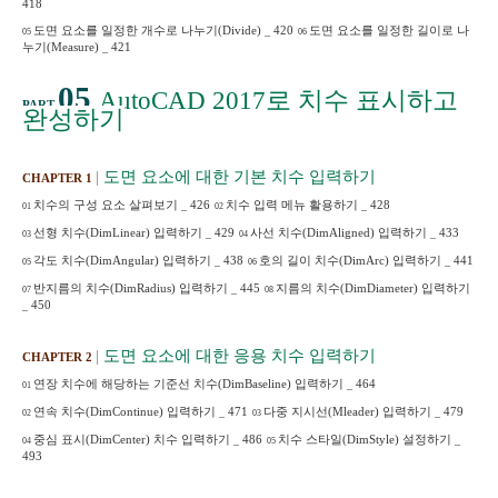
418
도면 요소를 일정한 개수로 나누기
(Divide)
_
420
도면 요소를 일정한 길이로 나
05
06
누기
(Measure)
_
421
05
AutoCAD 2017
로 치수 표시하고
PART
완성하기
|
도면 요소에 대한 기본 치수 입력하기
CHAPTER 1
치수의 구성 요소 살펴보기
_
426
치수 입력 메뉴 활용하기
_
428
01
02
선형 치수
(DimLinear)
입력하기
_
429
사선 치수
(DimAligned)
입력하기
_
433
03
04
각도 치수
(DimAngular)
입력하기
_
438
호의 길이 치수
(DimArc)
입력하기
_
441
05
06
반지름의 치수
(DimRadius)
입력하기
_
445
지름의 치수
(DimDiameter)
입력하기
07
08
_
450
|
도면 요소에 대한 응용 치수 입력하기
CHAPTER 2
연장 치수에 해당하는 기준선 치수
(DimBaseline)
입력하기
_
464
01
연속 치수
(DimContinue)
입력하기
_
471
다중 지시선
(Mleader)
입력하기
_
479
02
03
중심 표시
(DimCenter)
치수 입력하기
_
486
치수 스타일
(DimStyle)
설정하기
_
04
05
493