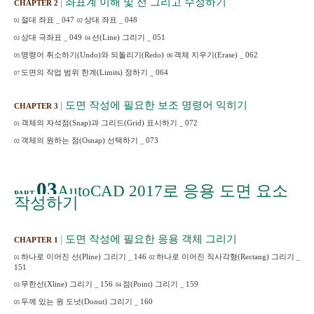
|
좌표계 이해 및 선 그리고 수정하기
CHAPTER 2
절대 좌표
_
047
상대 좌표
_
048
01
02
상대 극좌표
_
049
선
(Line)
그리기
_
051
03
04
명령어 취소하기
(Undo)
와 되돌리기
(Redo)
객체 지우기
(Erase)
_
062
05
06
도면의 작업 범위 한계
(Limits)
정하기
_
064
07
|
도면 작성에 필요한 보조 명령어 익히기
CHAPTER 3
객체의 자석점
(Snap)
과 그리드
(Grid)
표시하기
_
072
01
객체의 원하는 점
(Osnap)
선택하기
_
073
02
03
AutoCAD 2017
로 응용 도면 요소
PART
작성하기
|
도면 작성에 필요한 응용 객체 그리기
CHAPTER 1
하나로 이어진 선
(Pline)
그리기
_
146
하나로 이어진 직사각형
(Rectang)
그리기
_
01
02
151
무한선
(Xline)
그리기
_
156
점
(Point)
그리기
_
159
03
04
두께 있는 원 도넛
(Donut)
그리기
_
160
05