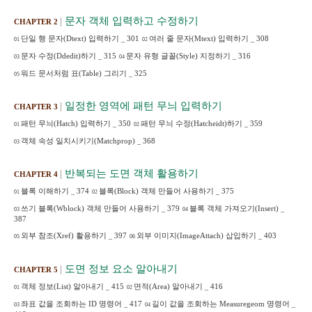
|
문자 객체 입력하고 수정하기
CHAPTER 2
단일 행 문자
(Dtext)
입력하기
_
301
여러 줄 문자
(Mtext)
입력하기
_
308
01
02
문자 수정
(Ddedit)
하기
_
315
문자 유형 글꼴
(Style)
지정하기
_
316
03
04
워드 문서처럼 표
(Table)
그리기
_
325
05
|
일정한 영역에 패턴 무늬 입력하기
CHAPTER 3
패턴 무늬
(Hatch)
입력하기
_
350
패턴 무늬 수정
(Hatcheidt)
하기
_
359
01
02
객체 속성 일치시키기
(Matchprop)
_
368
03
|
반복되는 도면 객체 활용하기
CHAPTER 4
블록 이해하기
_
374
블록
(Block)
객체 만들어 사용하기
_
375
01
02
쓰기 블록
(Wblock)
객체 만들어 사용하기
_
379
블록 객체 가져오기
(Insert)
_
03
04
387
외부 참조
(Xref)
활용하기
_
397
외부 이미지
(ImageAttach)
삽입하기
_
403
05
06
|
도면 정보 요소 알아내기
CHAPTER 5
객체 정보
(List)
알아내기
_
415
면적
(Area)
알아내기
_
416
01
02
좌표 값을 조회하는
ID
명령어
_
417
길이 값을 조회하는
Measuregeom
명령어
_
03
04