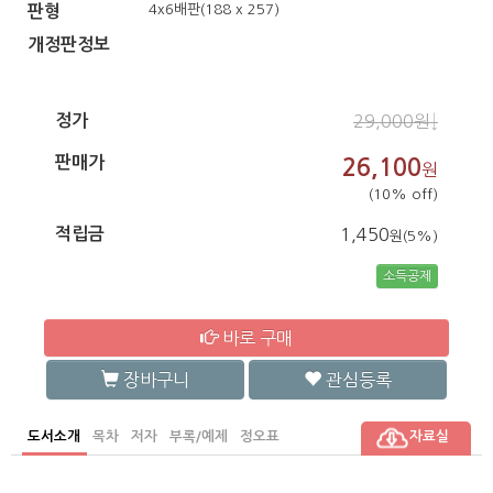
4x6배판(188 x 257)
판형
개정판정보
정가
29,000원↓
판매가
26,100
원
(10% off)
적립금
1,450
원(5%)
소득공제
바로 구매
장바구니
관심등록
도서소개
목차
저자
부록/예제
정오표
자료실