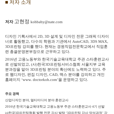
■
저자 소개
고현정
저자
kohbaby@nate.com
디자인 기획사에서
2D, 3D
설계 및 디자인 전문 그래픽 디자이
너로 활동했고
,
다수의 학원과 기관에서
AutoCAD, 3DS MAX,
3D
프린팅 강의를 했다
.
현재는 경원직업전문학교에서 직업훈
련 총괄운영본부장으로 근무하고 있다
.
2016
년 고용노동부와 한국기술교육대학교 주관 스타훈련교사
로 선발되었고
, (
사
)
한국
3D
프린팅서비스협회 서울지부 교육
분과장을 맡아
3D
프린팅 분야의 확산에도 노력하고 있다
.
주
로 웹디자인
,
편집 디자인
, CAD,
맥스 분야를 강의하고 개인
홈페이지
‘www. doctorkoh.com’
을 운영하고 있다
.
주요 경력
산업디자인 분야
,
멀티미디어 분야 훈련교사
2016
년 한국기술교육대학교 고용노동부 주관 스타훈련교사
4
기 선발
㈔
한국
3D
프린팅협회 발행 전문 강사 발탁
‘3D
프린팅 강사 양성과정
’
강