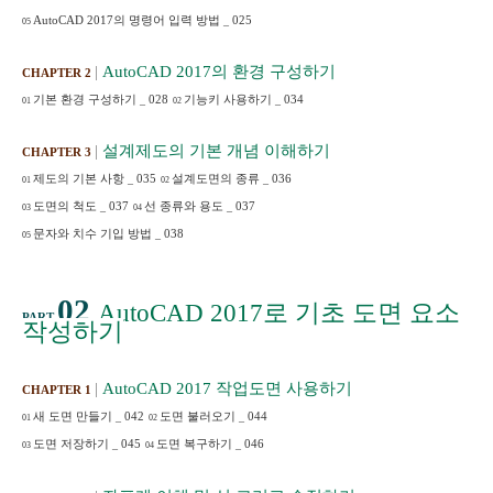
AutoCAD 2017
의 명령어 입력 방법
_
025
05
|
AutoCAD 2017
의 환경 구성하기
CHAPTER 2
기본 환경 구성하기
_
028
기능키 사용하기
_
034
01
02
|
설계제도의 기본 개념 이해하기
CHAPTER 3
제도의 기본 사항
_
035
설계도면의 종류
_
036
01
02
도면의 척도
_
037
선 종류와 용도
_
037
03
04
문자와 치수 기입 방법
_
038
05
02
AutoCAD 2017
로 기초 도면 요소
PART
작성하기
|
AutoCAD 2017
작업도면 사용하기
CHAPTER 1
새 도면 만들기
_
042
도면 불러오기
_
044
01
02
도면 저장하기
_
045
도면 복구하기
_
046
03
04