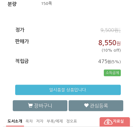
150쪽
분량
정가
9,500원↓
판매가
8,550
원
(10% off)
적립금
475
원(5%)
소득공제
일시품절 상품입니다.
장바구니
관심등록
도서소개
목차
저자
부록/예제
정오표
자료실