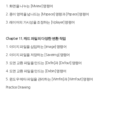
화면을 나누는
명령어
1.
[Mview]
종이 영역을 넘나드는
명령과
명령어
2.
[Mspace]
[Pspace]
레이어의 가시성을 조정하는
명령어
3.
[Vplayer]
캐드 파일의 다양한 변환 작업
Chapter 11.
이미지 파일을 삽입하는
명령어
1.
[Image]
이미지 파일을 저장하는
명령어
2.
[Saveimg]
도면 교환 파일을 만드는
과
명령어
3.
[Dxfin]
[Dxfout]
도면 교환 파일을 만드는
명령어
4.
[Dxbin]
윈도우 메타 파일을 관리하는
과
명령어
5.
[Wmfin]
[Wmfout]
Practice Drawing