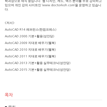
학과장으로 재직 중입니다
웹 디자인
캐드
맥스 분야를 주로 강의하고
.
,
,
있으며 개인 강의 사이트인
을 운영하고 있습니
‘www.doctorkoh.com’
다
.
저서
<
>
레퍼런스
한컴프레스
AutoCAD R14
(
)
기본
활용
성안당
AutoCAD 2008
+
(
)
지대로 배우기
웰북
AutoCAD 2009
(
)
지대로 배우기
웰북
AutoCAD 2010
(
)
지대로 배우기
웰북
AutoCAD 2011
(
)
기본
활용 실무테크닉
성안당
AutoCAD 2013
+
(
)
기본
활용 실무테크닉
성안당
AutoCAD 2015
+
(
)
목차