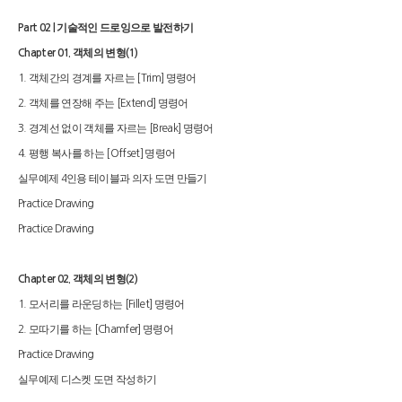
기술적인 드로잉으로 발전하기
Part 02 |
객체의 변형
Chapter 01.
(1)
객체간의 경계를 자르는
명령어
1.
[Trim]
객체를 연장해 주는
명령어
2.
[Extend]
경계선 없이 객체를 자르는
명령어
3.
[Break]
평행 복사를 하는
명령어
4.
[Offset]
실무예제
인용 테이블과 의자 도면 만들기
4
Practice Drawing
Practice Drawing
객체의 변형
Chapter 02.
(2)
모서리를 라운딩하는
명령어
1.
[Fillet]
모따기를 하는
명령어
2.
[Chamfer]
Practice Drawing
실무예제 디스켓 도면 작성하기