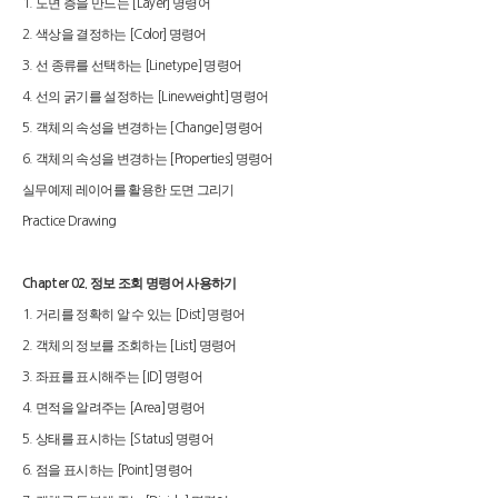
도면 층을 만드는
명령어
1.
[Layer]
색상을 결정하는
명령어
2.
[Color]
선 종류를 선택하는
명령어
3.
[Linetype]
선의 굵기를 설정하는
명령어
4.
[Lineweight]
객체의 속성을 변경하는
명령어
5.
[Change]
객체의 속성을 변경하는
명령어
6.
[Properties]
실무예제 레이어를 활용한 도면 그리기
Practice Drawing
정보 조회 명령어 사용하기
Chapter 02.
거리를 정확히 알 수 있는
명령어
1.
[Dist]
객체의 정보를 조회하는
명령어
2.
[List]
좌표를 표시해주는
명령어
3.
[ID]
면적을 알려주는
명령어
4.
[Area]
상태를 표시하는
명령어
5.
[Status]
점을 표시하는
명령어
6.
[Point]