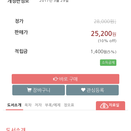
2017년 3월 29일
개정판정보
정가
28,000원↓
판매가
25,200
원
(10% off)
적립금
1,400
원(5%)
소득공제
바로 구매
장바구니
관심등록
도서소개
목차
저자
부록/예제
정오표
자료실
도서소개