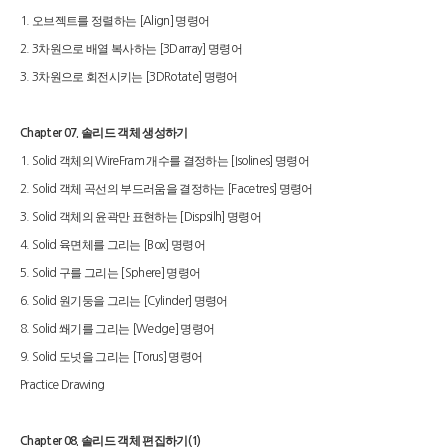
오브젝트를 정렬하는
명령어
1.
[Align]
차원으로 배열 복사하는
명령어
2. 3
[3Darray]
차원으로 회전시키는
명령어
3. 3
[3DRotate]
솔리드 객체 생성하기
Chapter 07.
객체의
개수를 결정하는
명령어
1. Solid
WireFram
[Isolines]
객체 곡선의 부드러움을 결정하는
명령어
2. Solid
[Facetres]
객체의 윤곽만 표현하는
명령어
3. Solid
[Dispsilh]
육면체를 그리는
명령어
4. Solid
[Box]
구를 그리는
명령어
5. Solid
[Sphere]
원기둥을 그리는
명령어
6. Solid
[Cylinder]
쐐기를 그리는
명령어
8. Solid
[Wedge]
도넛을 그리는
명령어
9. Solid
[Torus]
Practice Drawing
솔리드 객체 편집하기
Chapter 08.
(1)