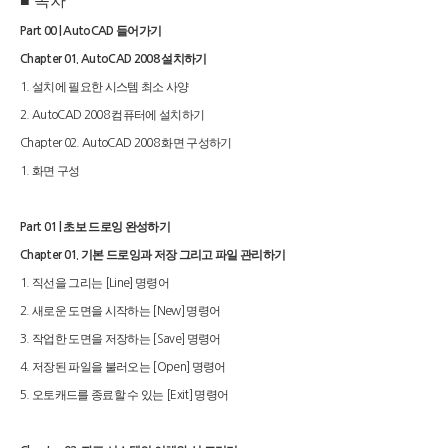
■
목차
들어가기
Part 00 | AutoCAD
설치하기
Chapter 01. AutoCAD 2008
설치에 필요한 시스템 최소 사양
1.
컴퓨터에 설치하기
2. AutoCAD 2008
화면 구성하기
Chapter 02. AutoCAD 2008
화면 구성
1.
초보 드로잉 완성하기
Part 01 |
기본 드로잉과 저장 그리고 파일 관리하기
Chapter 01.
직선을 그리는
명령어
1.
[Line]
새로운 도면을 시작하는
명령어
2.
[New]
작업한 도면을 저장하는
명령어
3.
[Save]
저장된 파일을 불러오는
명령어
4.
[Open]
오토캐드를 종료할 수 있는
명령어
5.
[Exit]