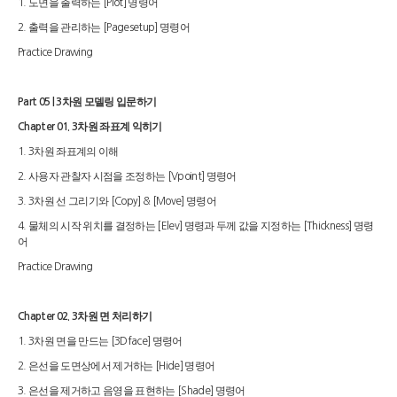
도면을 출력하는
명령어
1.
[Plot]
출력을 관리하는
명령어
2.
[Pagesetup]
Practice Drawing
차원 모델링 입문하기
Part 05 | 3
차원 좌표계 익히기
Chapter 01. 3
차원 좌표계의 이해
1. 3
사용자 관찰자 시점을 조정하는
명령어
2.
[Vpoint]
차원 선 그리기와
명령어
3. 3
[Copy] & [Move]
물체의 시작 위치를 결정하는
명령과 두께 값을 지정하는
명령
4.
[Elev]
[Thickness]
어
Practice Drawing
차원 면 처리하기
Chapter 02. 3
차원 면을 만드는
명령어
1. 3
[3Dface]
은선을 도면상에서 제거하는
명령어
2.
[Hide]
은선을 제거하고 음영을 표현하는
명령어
3.
[Shade]