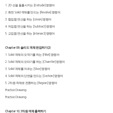
선을 돌출시키는
명령어
1. 2D
[Extrude]
회전
객체를 만드는
명령어
2.
Solid
[Revolve]
합집합 연산을 하는
명령어
3.
[Union]
차집합 연산을 하는
명령어
4.
[Subtract]
교집합 연산을 하는
명령어
5.
[Intersect]
솔리드 객체 편집하기
Chapter 09.
(2)
객체의 모깍기를 하는
명령어
1. Solid
[Fillet]
객체의 모따기를 하는
명령어
2. Solid
[Chamfer]
객체를 자르는
명령어
3. Solid
[Slice]
객체의 단면을 만드는
명령어
4. Solid
[Section]
차원 객체로 전환하는
명령어
5. 2
[Region]
Practice Drawing
Practice Drawing
차원 객체 출력하기
Chapter 10. 3