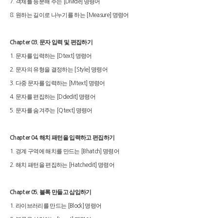
객체를 등분해 주는
명령어
7.
[Divide]
원하는 길이로 나누기를 하는
명령어
8.
[Measure]
문자 입력 및 편집하기
Chapter 03.
문자를 입력하는
명령어
1.
[Dtext]
문자의 유형을 결정하는
명령어
2.
[Style]
다중 문자를 입력하는
명령어
3.
[Mtext]
문자를 편집하는
명령어
4.
[Ddedit]
문자를 숨겨주는
명령어
5.
[Qtext]
해치 패턴을 입력하고 편집하기
Chapter 04.
경계 구역에 해치를 만드는
명령어
1.
[Bhatch]
해치 패턴을 편집하는
명령어
2.
[Hatchedit]
블록 만들고 삽입하기
Chapter 05.
라이브러리를 만드는
명령어
1.
[Block]