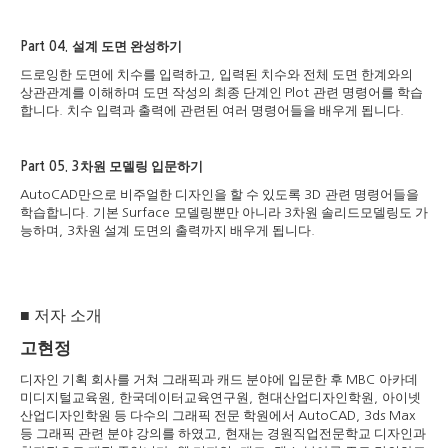
설계 도면 완성하기
Part 04.
드로잉한 도면에 치수를 입력하고
입력된 치수와 전체 도면 한계와의
,
상관관계를 이해하며 도면 작성의 최종 단계인
관련 명령어를 학습
Plot
합니다
치수 입력과 출력에 관련된 여러 명령어들을 배우게 됩니다
.
.
차원 모델링 입문하기
Part 05. 3
만으로 비주얼한 디자인을 할 수 있도록
관련 명령어들을
AutoCAD
3D
학습합니다
기본
모델링뿐만 아니라
차원 솔리드모델링도 가
.
Surface
3
능하며
차원 설계 도면의 출력까지 배우게 됩니다
, 3
.
■
저자 소개
고현정
디자인 기획 회사를 거쳐 그래픽과 캐드 분야에 입문한 후
아카데
MBC
미디지털교육원
한국데이터교육연구원
현대산업디자인학원
아이넷
,
,
,
산업디자인학원 등 다수의 그래픽 전문 학원에서
AutoCAD, 3ds Max
등 그래픽 관련 분야 강의를 하였고
현재는 경원직업전문학교 디자인과
,