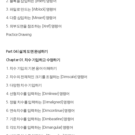
블록을 삽입하는
명령어
2.
[Insert]
파일로 만드는
명령어
3.
[Wblock]
다중 삽입하는
명령어
4.
[Minsert]
외부도면을 참조하는
명령어
5.
[Xref]
Practice Drawing
설계 도면 완성하기
Part 04 |
치수 기입하고 수정하기
Chapter 01.
치수 기입의 기본 용어 이해하기
1.
치수의 전체적인 크기를 조절하는
명령어
2.
[Dimscale]
다양한 치수 기입하기
3.
선형치수를 입력하는
명령어
4.
[Dimlinear]
정렬 치수를 입력하는
명령어
5.
[Dimaligned]
연속치수를 입력하는
명령어
6.
[Dimcontinue]
기준치수를 입력하는
명령어
7.
[Dimbaseline]
각도치수를 입력하는
명령어
8.
[Dimangular]