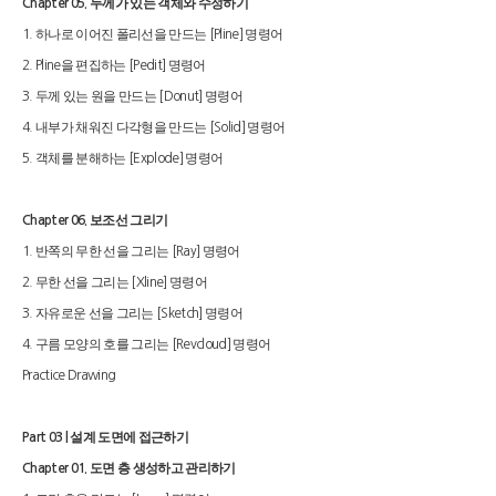
두께가 있는 객체와 수정하기
Chapter 05.
하나로 이어진 폴리선을 만드는
명령어
1.
[Pline]
을 편집하는
명령어
2. Pline
[Pedit]
두께 있는 원을 만드는
명령어
3.
[Donut]
내부가 채워진 다각형을 만드는
명령어
4.
[Solid]
객체를 분해하는
명령어
5.
[Explode]
보조선 그리기
Chapter 06.
반쪽의 무한 선을 그리는
명령어
1.
[Ray]
무한 선을 그리는
명령어
2.
[Xline]
자유로운 선을 그리는
명령어
3.
[Sketch]
구름 모양의 호를 그리는
명령어
4.
[Revcloud]
Practice Drawing
설계 도면에 접근하기
Part 03 |
도면 층 생성하고 관리하기
Chapter 01.