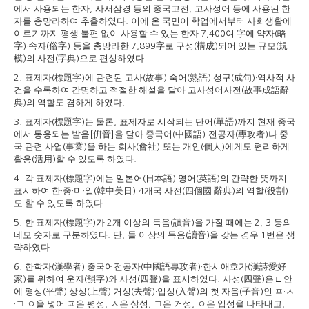
에서 사용되는 한자
사서삼경 등의 중국고전
고사성어 등에 사용된 한
,
,
자를 총망라하여 추출하였다
이에 온 국민이 학업에서부터 사회생활에
.
이르기까지 평생 불편 없이 사용할 수 있는 한자
여
字
에 약자
略
7,400
(
字
속자
俗字
등을 총망라한
字
로 구성
構成
되어 있는 규모
規
)·
(
)
7,899
(
)
(
模
의 사전
字典
으로 편성하였다
)
(
)
.
표제자
標題字
에 관련된 고사
故事
숙어
熟語
성구
成句
역사적 사
2.
(
)
(
)·
(
)·
(
)·
건을 수록하여 간명하고 적절한 해설을 달아 고사성어사전
故事成語辭
(
典
의 역할도 겸하게 하였다
)
.
표제자
標題字
는 물론
표제자로 시작되는 단어
單語
까지 현재 중국
3.
(
)
,
(
)
에서 통용되는 발음
倂音
을 달아 중국어
中國語
전공자
專攻者
나 중
[
]
(
)
(
)
국 관련 사업
事業
을 하는 회사
會社
또는 개인
個人
에게도 편리하게
(
)
(
)
(
)
활용
活用
할 수 있도록 하였다
(
)
.
각 표제자
標題字
에는 일본어
日本語
영어
英語
의 간략한 뜻까지
4.
(
)
(
)·
(
)
표시하여 한
중
미
일
韓中美日
개국 사전
四個國 辭典
의 역할
役割
·
·
·
(
) 4
(
)
(
)
도 할 수 있도록 하였다
.
한 표제자
標題字
가
개 이상의 독음
讀音
을 가질 때에는
등의
5.
(
)
2
(
)
2, 3
네모 숫자로 구분하였다
단
둘 이상의 독음
讀音
을 갖는 경우
번은 생
.
,
(
)
1
략하였다
.
한학자
漢學者
중국어전공자
中國語專攻者
한시애호가
漢詩愛好
6.
(
)·
(
)·
(
家
를 위하여 운자
韻字
와 사성
四聲
을 표시하였다
사성
四聲
은
□
안
)
(
)
(
)
.
(
)
에 평성
平聲
상성
上聲
거성
去聲
입성
入聲
의 첫 자음
子音
인 ㅍ
ㅅ
(
)·
(
)·
(
)·
(
)
(
)
·
ㄱ
ㅇ을 넣어 ㅍ은 평성
ㅅ은 상성
ㄱ은 거성
ㅇ은 입성을 나타내고
·
·
,
,
,
,