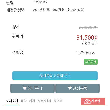
125×185
판형
2017년 1월 10일(개정 1판 2쇄 발행)
개정판정보
정가
35,000원↓
판매가
31,500
원
(10% off)
적립금
1,750
원(5%)
소득공제
일시품절 상품입니다.
장바구니
관심등록
도서소개
목차
저자
부록/예제
정오표
자료실