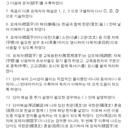
그 다음에 운자
韻字
를 수록하였다
(
)
.
독음이 다른 표제자의 해설은
으로 구별하여 다시
①
②
③
7.
1, 2, 3
,
,
으로 기술하였다
.
표제자
標題字
의 해의
解義
는 한글과 함께 한문
漢文
을
안에 넣
8.
(
)
(
)
(
)
( )
어 이해하기 쉽게 하였다
.
표제자
標題字
마다 대전
大篆
소전
小篆
고문
古文
등 각종 자체
9.
(
)
(
)·
(
)·
(
)
字體
와 필요한 경우 초서
草書
까지도 명시하여 다목적
多目的
으로
(
)
(
)
(
)
사용할 수 있도록 하였다
.
표제자
標題字
중 교육용한자
敎育用漢字
는 강조체
强調體
자체
10.
(
)
(
)
(
)
字體
를 사용하여 초보자들도 찾기 좋게 하였고
교육용한자의 구분으
(
)
,
로 중학
中學
고교
高校
표시와 함께 육서
六書
표시를 별색 처리하
(
),
(
)
(
)
였다
.
단어
숙어
고사성어 풀이는 직접적인 풀이뿐만 아니라 동의어
유
11.
·
·
(=)·
의어
→
반대어까지도 수록하여 독자가 이해하는 데 크게 도움이 되도
(
)·
록 하였다
.
단어 해설 중 추가 설명이 필요한 경우에는
안에 설명하였다
12.
< >
.
단어해설
單語解說
에 나와 있던 한문
漢文
은 국한문
國漢文
혼용
13.
(
)
(
)
(
)
混用
으로 한글과 함께
안에 해당 한자를 넣었다
이로써 사전 이용
(
)
( )
.
도중 저절로 한자를 습득하는 데 도움이 되도록 하였다
단어
單語
의 첫
.
(
)
자에 표제자
標題字
가 나오는 경우뿐 아니라
두 번째
字
이후에 나오는
(
)
,
단어도 국한문
國漢文
혼용
混用
으로 표기하여 매 표제자
標題字
로
(
)
(
)
(
)