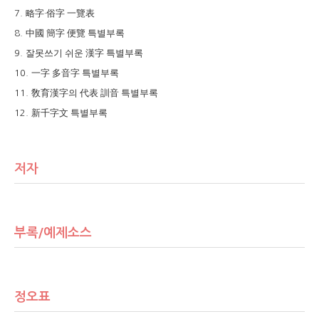
略字
俗字 一覽表
7.
·
中國 簡字 便覽
특별부록
8.
잘못쓰기 쉬운
漢字
특별부록
9.
一字 多音字
특별부록
10.
敎育漢字
의
代表 訓音
특별부록
11.
新千字文
특별부록
12.
저자
부록/예제소스
정오표