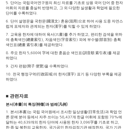
단어는 국립국어연구원의 최신 자료를 기초로 상용 국어 단어 중 한자
5.
어휘의 자료를 충실히 반영하고
그 외 다양한 실생활과 학업에 필요한
,
단어를 수록하였다
.
단어 설명문을 국한문
國漢文
혼용
混用
으로 하여 사용 도중 자연스
6.
(
)
(
)
럽게 표제자와 관계되는 한자
漢字
를 익힐 수 있게 하였다
(
)
.
교육용 한자에 대하여 육서
六書
를 추가 하였고
편리한 검색을 위하
7.
(
)
,
여 총획색인
總畫索引
자음색인
字音索引
외에 부수별
部首別
총획
(
),
(
)
(
)
색인표
總畫 索引表
를 제공하였다
(
)
.
주요 한자
여
字
에 대한 훈음순 색인표
訓音順 索引表
를 제공
8.
5,600
(
)
하였다
.
간자 편람
簡子 便覽
을 수록하였다
9.
(
)
.
전국 행정구역
行政區域
의 한자
漢字
표기 등 다양한 부록을 제공
10.
(
)
(
)
하였다
.
■
관련자료
본서
本書
의 특징
特徵
과 범례
凡例
(
)
(
)
(
)
본서
本書
는 국립 국어원에서 조사한 일상생활
日常生活
과 학업
언
1.
(
)
(
)
·
론
문예 분야 등에서 자주 쓰이는
개 한글 어휘에 포함된
에
·
58,437
70%
달하는
개의 한자 단어에 사용된 한자
字
를 기초로 하고
40,639
3,096
,
한
중
일
북한의 교육한자
국가공인 한자검정기관 배정한자
국가 기관
·
·
·
,
,