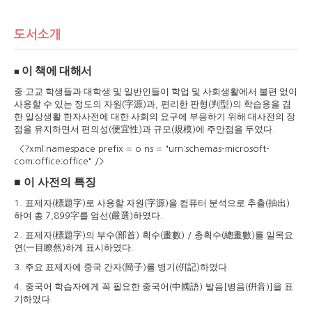
도서소개
이 책에 대해서
■
중
고교 학생들과 대학생 및 일반인들이 학업 및 사회생활에서 불편 없이
·
사용할 수 있는 정도의 자원
字源
과
편리한 판형
判型
의 학습용을 겸
(
)
,
(
)
한 일상생활 한자사전에 대한 사회의 요구에 부응하기 위해 대사전의 장
점을 유지하면서 편의성
便宜性
과 규모
規模
에 주안점을 두었다
(
)
(
)
.
<?xml:namespace prefix = o ns = "urn:schemas-microsoft-
com:office:office" />
■
이 사전의 특징
표제자
標題字
로 사용할 자원
字源
을 컴퓨터 분석으로 추출
抽出
1.
(
)
(
)
(
)
하여 총
字
를 엄선
嚴選
하였다
7,899
(
)
.
표제자
標題字
의 부수
部首
획수
畫數
총획수
總畫數
를 일목요
2.
(
)
(
)
(
) /
(
)
연
一目瞭然
하게 표시하였다
(
)
.
주요 표제자에 중국 간자
簡子
를 병기
倂記
하였다
3.
(
)
(
)
.
중국어 학습자에게 꼭 필요한 중국어
中國語
발음
병음
倂音
을 표
4.
(
)
[
(
)]
기하였다
.