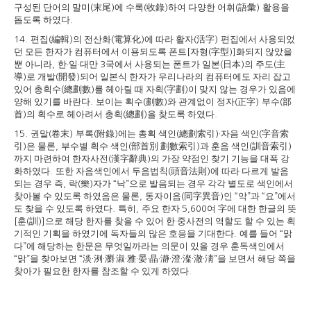
구성된 단어의 말미
末尾
에 수록
收錄
하여 다양한 어휘
語彙
활용을
(
)
(
)
(
)
돕도록 하였다
.
편집
編輯
의 전산화
電算化
에 따라 활자
活字
편집에서 사용되었
14.
(
)
(
)
(
)
던 모든 한자가 컴퓨터에서 이용되도록 폰트
자형
字型
화되지 않았을
[
(
)]
뿐 아니라
한
일
대만
국에서 사용되는 폰트가 일본
日本
의 주도
主
,
·
·
3
(
)
(
導
로 개발
開發
되어 일본식 한자가 우리나라의 컴퓨터에도 자리 잡고
)
(
)
있어 총획수
總劃數
를 헤아릴 때 자획
字劃
이 맞지 않는 경우가 있음에
(
)
(
)
양해 있기를 바란다
보이는 획수
劃數
와 관계없이 정자
正字
부수
部
.
(
)
(
)
(
首
의 획수로 헤아려서 총획
總劃
을 찾도록 하였다
)
(
)
.
권말
卷末
부록
附錄
에는 총획 색인
總劃索引
자음 색인
字音索
15.
(
)
(
)
(
)·
(
引
은 물론
부수별 획수 색인
部首別 劃數索引
과 훈음 색인
訓音索引
)
,
(
)
(
)
까지 마련하여 한자사전
漢字辭典
의 가장 약점인 찾기 기능을 대폭 강
(
)
화하였다
또한 자음색인에서 두음법칙
頭音法則
에 따라 다르게 발음
.
(
)
되는 경우 즉
락
樂
자가
낙
으로 발음되는 경우 각각 별도로 색인에서
,
(
)
“
”
찾아볼 수 있도록 하였음은 물론
동자이음
同字異音
인
악
과
요
에서
,
(
)
“
”
“
”
도 찾을 수 있도록 하였다
특히
주요 한자
여
字
에 대한 한글의 뜻
.
,
5,600
훈
訓
으로 해당 한자를 찾을 수 있어 한
중사전의 역할도 할 수 있는 획
[
(
)]
·
기적인 기획을 하였기에 독자들의 많은 호응을 기대한다
예를 들어
맑
.
“
다
에 해당하는 한문은 무엇일까라는 의문이 있을 경우 훈독색인에서
”
맑
을 찾아보면
淡
洌
瀏
淑
雅
晏
晶
瀞
澄
澯
澈
淸
을 보면서 해당 쪽을
“
”
“
·
·
·
·
·
·
·
·
·
·
·
”
찾아가 필요한 한자를 참조할 수 있게 하였다
.