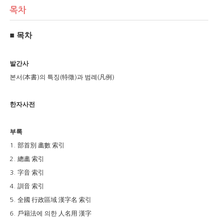
목차
■
목차
발간사
본서
本書
의 특징
特徵
과 범례
凡例
(
)
(
)
(
)
한자사전
부록
部首別 畵數 索引
1.
總畵 索引
2.
字音 索引
3.
訓音 索引
4.
全國 行政區域 漢字名 索引
5.
戶籍法
에 의한
人名用 漢字
6.