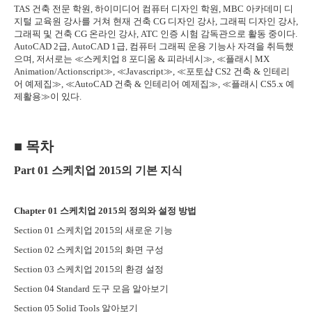
TAS
건축 전문 학원
,
하이미디어 컴퓨터 디자인 학원
, MBC
아카데미 디
지털 교육원 강사를 거쳐 현재 건축
CG
디자인 강사
,
그래픽 디자인 강사
,
그래픽 및 건축
CG
온라인 강사
, ATC
인증 시험 감독관으로 활동 중이다
.
AutoCAD 2
급
, AutoCAD 1
급
,
컴퓨터 그래픽 운용 기능사 자격을 취득했
으며
,
저서로는
≪
스케치업
8
포디움
&
피라네시
≫
,
≪
플래시
MX
Animation/Actionscript
≫
,
≪
Javascript
≫
,
≪
포토샵
CS2
건축
&
인테리
어 예제집
≫
,
≪
AutoCAD
건축
&
인테리어 예제집
≫
,
≪
플래시
CS5.x
예
제활용
≫
이 있다
.
■
목차
Part 01
스케치업
2015
의 기본 지식
Chapter 01
스케치업
2015
의 정의와 설정 방법
Section 01
스케치업
2015
의 새로운 기능
Section 02
스케치업
2015
의 화면 구성
Section 03
스케치업
2015
의 환경 설정
Section 04 Standard
도구 모음 알아보기
Section 05 Solid Tools
알아보기