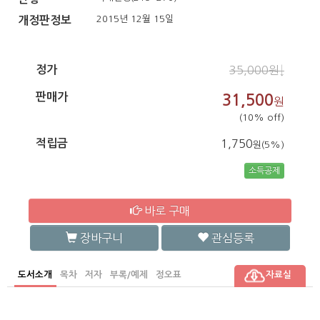
2015년 12월 15일
개정판정보
정가
35,000원↓
판매가
31,500
원
(10% off)
적립금
1,750
원(5%)
소득공제
바로 구매
장바구니
관심등록
도서소개
목차
저자
부록/예제
정오표
자료실