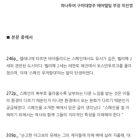
하나투어 구미대양주 에어텔팀 부장
이진영
■ 본문 중에서
246p_
엘레나에 따르면 바야돌리드는 스페인에서도 유서가 깊은, 펠리페 2
세와 관련된 도시이다. 펠리페 2세는 레판토 해전에서 오스만투르크를 물리
쳤으며, 이때 ‘스페인 무적함대’라는 말이 탄생하였다.
272p_
스페인의 북부로 올라올수록 남부와는 다른 느낌을 받는 것은 이들
의 환경이 다르기 때문인지 아니면 환경에서 오는 문화가 다르기 때문인지
궁금해졌다. 스페인을 소개한 책에서 읽은 글이 생각났다. “스페인을 잘 이
해하기 위해서는 역사와 함께 그들의 지리적인 특성을 이해해야 한다.”
309p_
“순고한 야고보의 유해는 그의 제자들에 의해 배에 실려 지중해, 대