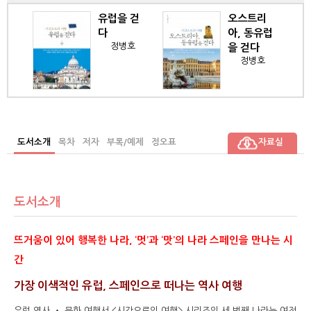
 걷
오스트리
이탈리아를
아, 동유럽
걷다
호
정병호
을 걷다
정병호
도서소개
목차
저자
부록/예제
정오표
자료실
도서소개
뜨거움이 있어 행복한 나라, ‘멋’과 ‘맛’의 나라 스페인을 만나는 시
간
가장 이색적인 유럽, 스페인으로 떠나는 역사 여행
유럽 역사 ‧ 문화 여행서 <시간으로의 여행> 시리즈의 세 번째 나라는 여전