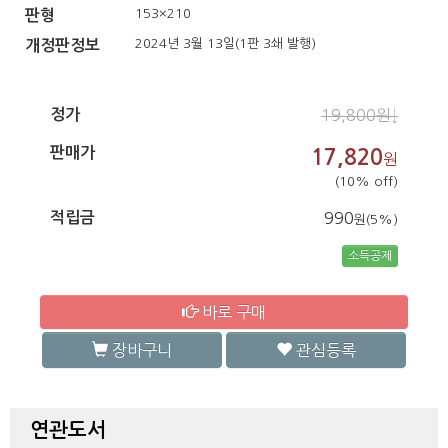
153×210
판형
2024년 3월 13일(1판 3쇄 발행)
개정판정보
정가
19,800원↓
판매가
17,820
원
(10% off)
적립금
990
원(5%)
소득공제
바로 구매
장바구니
관심등록
연관도서