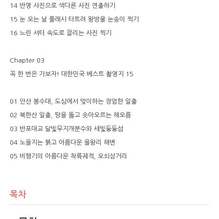
14 반영 사진으로 색다른 사진 연출하기
15 눈 오는 날 플래시 터트려 왕방울 눈송이 찍기
16 느린 셔터 속도로 끌리는 사진 찍기
Chapter 03
꼭 한 번은 가보자! 대한민국 베스트 촬영지 15
01 안산 봉수대, 도심에서 맞이하는 장엄한 일출
02 북한산 일출, 땅을 뚫고 솟아오르는 해오름
03 반포대교 달빛무지개분수와 세빛둥둥섬
04 노을지는 붉고 아름다운 을왕리 해변
05 비행기의 아름다운 착륙궤적, 오쇠삼거리
목차