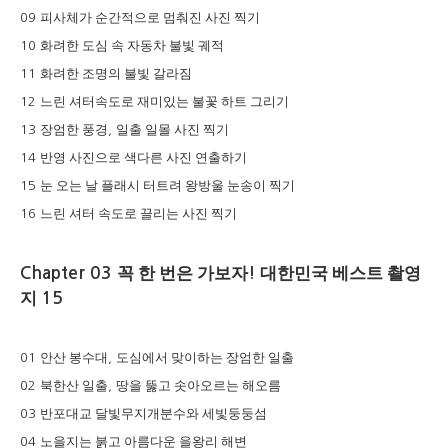
피사체가 순간적으로 멈춰진 사진 찍기
09
화려한 도심 속 자동차 불빛 궤적
10
화려한 조명의 불빛 갈라짐
11
느린 셔터속도로 재미있는 불꽃 하트 그리기
12
장엄한 풍경
일출 일몰 사진 찍기
13
,
반영 사진으로 색다른 사진 연출하기
14
눈 오는 날 플래시 터트려 왕방울 눈송이 찍기
15
느린 셔터 속도로 끌리는 사진 찍기
16
Chapter 03
꼭 한 번은 가보자
!
대한민국 베스트 촬영
지
15
안산 봉수대
도심에서 맞이하는 장엄한 일출
01
,
북한산 일출
땅을 뚫고 솟아오르는 해오름
02
,
반포대교 달빛무지개분수와 세빛둥둥섬
03
노을지는 붉고 아름다운 을왕리 해변
04