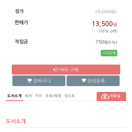
정가
15,000원↓
판매가
13,500
원
(10% off)
적립금
750
원(5%)
소득공제
바로 구매
장바구니
관심등록
도서소개
목차
저자
부록/예제
정오표
자료실
도서소개