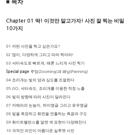
■
목차
Chapter 01
딱
!
이것만 알고가자
!
사진 잘 찍는 비밀
10
가지
어떤 사진을 찍고 싶은가요
01
?
많이
다양하게 그리고 따라 찍어라
02
,
!
셔터속도로 빠르게
때론 느리게 사진 찍기
03
,
주밍
과 패닝
Special page
(Zooming)
(Panning)
조리개는 빛의 양과 심도를 조절한다
04
셔터속도
조리개를 이용한 적정 노출
05 ISO,
,
빛의 방향에 따라 사진이 달라진다
06
카메라의 눈높이
하이앵글 그리고 로우앵글
07
,
빛을 측정하고 화면을 연출하는 측광과 구도
08
화이트밸런스를 알면 색 표현이 다양해진다
09
극적인 라인이 아름다운 실루엣 사진
10