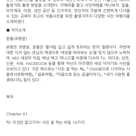
촬영지와 촬영 방법을 소개한다. 카메라를 들고 사진여행을 떠나보자. 일출,
이끼계곡, 야경, 낭만 공간 등 친구끼리, 연인끼리 주말에 간편하게 다녀올
수 있는 곳부터 최고의 작품사진을 위한 촬영지까지 다양한 사진 여행지를
소개하였다.
■ 저자소개
윤돌(최병윤)
본명은 최병윤, 윤돌은 ‘물처럼 깊고 넓게 흐르라는 뜻’의 필명이다. 주변에
대한 식지 않는 관심과 애정으로 ‘세상을 바라보는 눈’을 잊지 않으려 노력하
며, KBS 세상의 아침 ‘배낭 메고 떠나고’를 비롯해 다수의 TV, 라디오, 강연,
신문, 사보, FACEBOOK 등을 통해 자신이 마주했던 세상 이야기와 사진을
선보이고 있다. 지은 책으로는 『사진 잘 찍는 책』, 『1000원으로 시작하는 서
울역사문화여행』, 『쉼표여행』, 『마음으로 읽는 궁궐이야기』, 『내가 사랑한 풍
경레시피』 등이 있다.
목차
Chapter 01
딱! 이것만 알고가자! 사진 잘 찍는 비밀 10가지