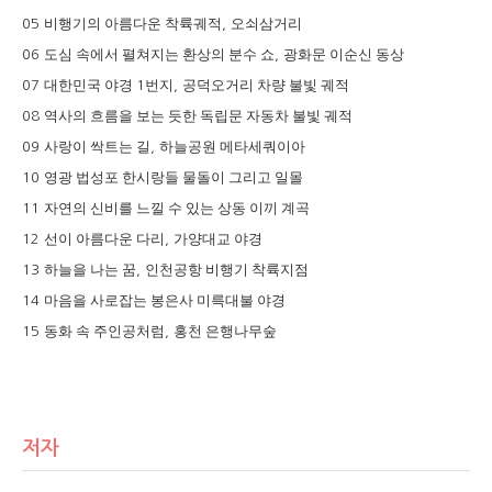
비행기의 아름다운 착륙궤적
오쇠삼거리
05
,
도심 속에서 펼쳐지는 환상의 분수 쇼
광화문 이순신 동상
06
,
대한민국 야경
번지
공덕오거리 차량 불빛 궤적
07
1
,
역사의 흐름을 보는 듯한 독립문 자동차 불빛 궤적
08
사랑이 싹트는 길
하늘공원 메타세쿼이아
09
,
영광 법성포 한시랑들 물돌이 그리고 일몰
10
자연의 신비를 느낄 수 있는 상동 이끼 계곡
11
선이 아름다운 다리
가양대교 야경
12
,
하늘을 나는 꿈
인천공항 비행기 착륙지점
13
,
마음을 사로잡는 봉은사 미륵대불 야경
14
동화 속 주인공처럼
홍천 은행나무숲
15
,
저자