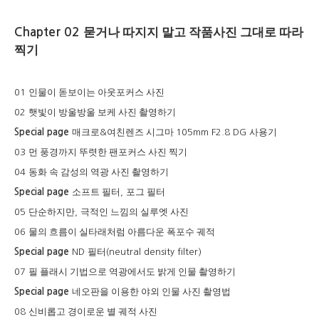
Chapter 02
묻거나 따지지 말고 작품사진 그대로 따라
찍기
인물이 돋보이는 아웃포커스 사진
01
햇빛이 방울방울 보케 사진 촬영하기
02
매크로
여친렌즈 시그마
사용기
Special page
&
105mm F2.8 DG
먼 풍경까지 뚜렷한 팬포커스 사진 찍기
03
동화 속 감성의 역광 사진 촬영하기
04
소프트 필터
포그 필터
Special page
,
단순하지만
극적인 느낌의 실루엣 사진
05
,
물의 흐름이 실타래처럼 아름다운 폭포수 궤적
06
필터
Special page
ND
(neutral density filter)
필 플래시 기법으로 역광에서도 밝게 인물 촬영하기
07
네오판을 이용한 야외 인물 사진 촬영법
Special page
신비롭고 경이로운 별 궤적 사진
08