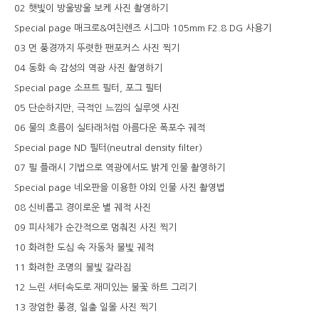
02 햇빛이 방울방울 보케 사진 촬영하기
Special page 매크로&여친렌즈 시그마 105mm F2.8 DG 사용기
03 먼 풍경까지 뚜렷한 팬포커스 사진 찍기
04 동화 속 감성의 역광 사진 촬영하기
Special page 소프트 필터, 포그 필터
05 단순하지만, 극적인 느낌의 실루엣 사진
06 물의 흐름이 실타래처럼 아름다운 폭포수 궤적
Special page ND 필터(neutral density filter)
07 필 플래시 기법으로 역광에서도 밝게 인물 촬영하기
Special page 네오판을 이용한 야외 인물 사진 촬영법
08 신비롭고 경이로운 별 궤적 사진
09 피사체가 순간적으로 멈춰진 사진 찍기
10 화려한 도심 속 자동차 불빛 궤적
11 화려한 조명의 불빛 갈라짐
12 느린 셔터속도로 재미있는 불꽃 하트 그리기
13 장엄한 풍경, 일출 일몰 사진 찍기