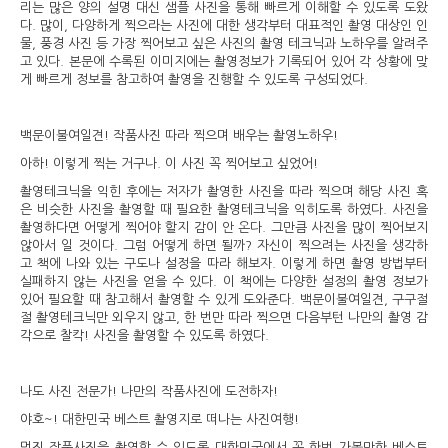
리는 많은 양의 설명 대신 샘플 사진을 통해 빠르게 이해할 수 있도록 도왔
다. 많이, 다양하게 찍으라는 사진에 대한 생각부터 대표적인 촬영 대상인 인
물, 풍경 사진 등 가장 찍어보고 싶은 사진의 촬영 테크닉과 노하우를 알려주
고 있다. 본문에 수록된 이미지에는 촬영정보가 기록되어 있어 각 상황에 맞
게 빠르게 정보를 참고하여 촬영을 진행할 수 있도록 구성되었다.
백문이불여일견! 작품사진 따라 찍으며 배우는 촬영노하우!
아하! 이렇게 찍는 거구나. 이 사진 꼭 찍어보고 싶었어!
촬영테크닉을 익힌 후에는 저자가 촬영한 사진을 따라 찍으며 해당 사진 혹
은 비슷한 사진을 촬영할 때 필요한 촬영테크닉을 익히도록 하였다. 사진을
촬영하다면 어떻게 찍어야 할지 감이 안 온다. 그만큼 사진을 많이 찍어보지
않아서 일 것이다. 그럼 어떻게 하면 될까? 자신이 찍으려는 사진을 생각하
고 책에 나와 있는 구도나 설정을 따라 해보자. 이렇게 하면 촬영 방법부터
실패하지 않는 사진을 얻을 수 있다. 이 책에는 다양한 설정의 촬영 정보가
있어 필요할 때 참고해서 촬영할 수 있게 도와준다. 백문이불여일견, 구구절
절 촬영테크닉만 외우지 않고, 한 번만 따라 찍으면 다음부턴 나만의 촬영 감
각으로 찰칵! 사진을 촬영할 수 있도록 하였다.
나도 사진 전문가! 나만의 작품사진에 도전하자!
야호~! 대한민국 베스트 촬영지로 떠나는 사진여행!
멋진 작품사진을 촬영할 수 있도록 대한민국에서 꼭 한번 가볼만한 베스트