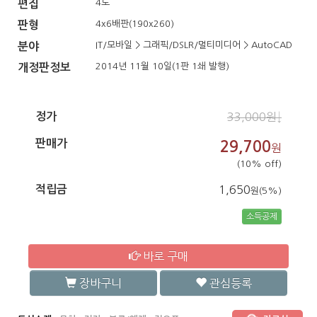
4도
편집
4x6배판(190x260)
판형
IT/모바일 > 그래픽/DSLR/멀티미디어 > AutoCAD
분야
2014년 11월 10일(1판 1쇄 발행)
개정판정보
정가
33,000원↓
판매가
29,700
원
(10% off)
적립금
1,650
원(5%)
소득공제
바로 구매
장바구니
관심등록