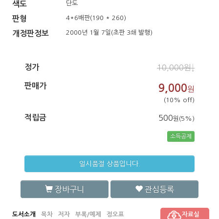
단도
색도
4*6배판(190 * 260)
판형
2000년 1월 7일(초판 3쇄 발행)
개정판정보
정가
10,000원↓
판매가
9,000
원
(10% off)
적립금
500
원(5%)
소득공제
일시품절 상품입니다.
장바구니
관심등록
도서소개
목차
저자
부록/예제
정오표
자료실