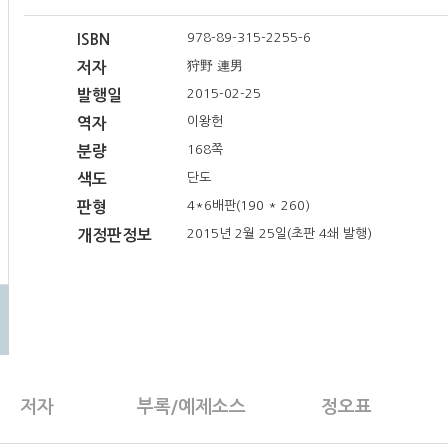
978-89-315-2255-6
ISBN
狩野 連男
저자
2015-02-25
발행일
이왕헌
역자
168쪽
분량
단도
색도
4*6배판(190 * 260)
판형
2015년 2월 25일(초판 4쇄 발행)
개정판정보
저자
부록/예제소스
정오표