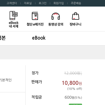
고객센터
자료실
로그인
회원가입
주문배송
행본
eBook
정가
12,000원↓
 기본적인
판매가
10,800
원
(10% off)
적립금
600
원(5%)