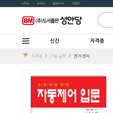
e러닝
교과서
캠브리지
지텔프
신간
자격증
▼
자격증
기술·공학
전기·전자