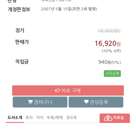
판형
2007년 5월 15일(초판 2쇄 발행)
개정판정보
정가
18,800원↓
판매가
16,920
원
(10% off)
적립금
940
원(5%)
소득공제
바로 구매
장바구니
관심등록
도서소개
목차
저자
부록/예제
정오표
자료실