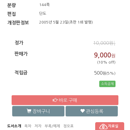
144쪽
분량
단도
편집
2005년 5월 23일(초판 1쇄 발행)
개정판정보
정가
10,000원↓
판매가
9,000
원
(10% off)
적립금
500
원(5%)
소득공제
바로 구매
장바구니
관심등록
도서소개
목차
저자
부록/예제
정오표
자료실