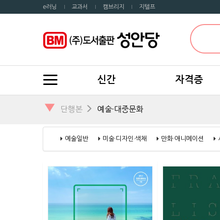
e러닝
교과서
캠브리지
지텔프
신간
자격증
▼
단행본
예술·대중문화
예술일반
미술·디자인·색채
만화·애니메이션