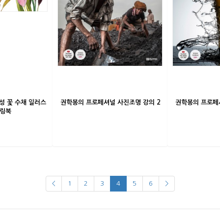
성 꽃 수채 일러스
권학봉의 프로페셔널 사진조명 강의 2
권학봉의 프로페
러링북
<
1
2
3
4
5
6
>