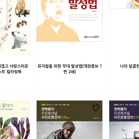
 귀엽고 사랑스러운
뮤지컬을 위한 무대 발성법(개정증보 1
나의 달콤
스트 컬러링북
판 2쇄)