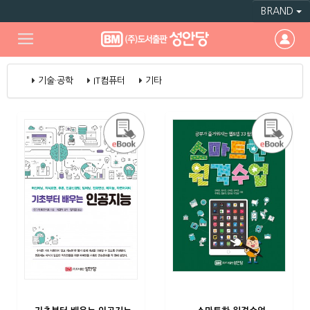
BRAND
기술·공학
IT컴퓨터
기타