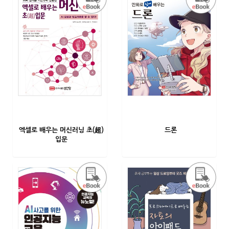
엑셀로 배우는 머신러닝 초(超)
드론
입문