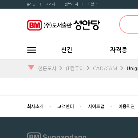
e러닝
교과서
캠브리지
지텔프
신간
자격증
▼
전문도서
IT컴퓨터
CAD/CAM
Unig