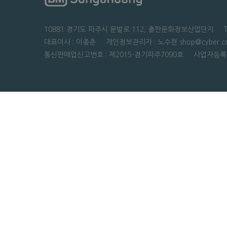
10881 경기도 파주시 문발로 112, 출판문화정보산업단지 TEL : 0
대표이사 : 이종춘 개인정보관리자 : 노수현 shop@cyber.co
통신판매업신고번호 : 제2015-경기파주7090호 사업자등록번호 