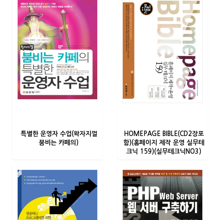
특별한 운영자 수업(왁자지껄
HOMEPAGE BIBLE(CD2장포
붐비는 카페의)
함)(홈페이지 제작 운영 실무테
크닉 159)(실무테크닉NO3)