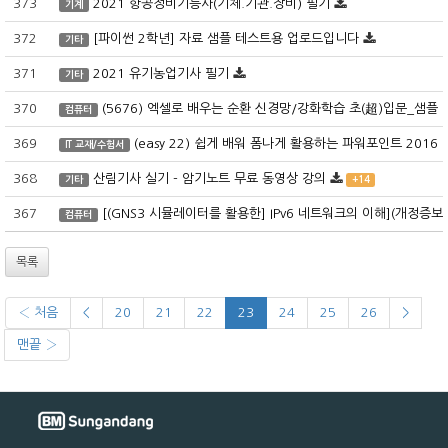
373
2021 항공정비기능사(기체.기관.장비) 필기
기계
372
[파이썬 2학년] 자료 샘플 테스트용 업로드입니다
기타
371
2021 유기농업기사 필기
기타
370
(5676) 엑셀로 배우는 순환 신경망/강화학습 초(超)입문_샘플 
컴퓨터
369
(easy 22) 쉽게 배워 폼나게 활용하는 파워포인트 2016
IT 교재/수험서
368
산림기사 실기 - 암기노트 무료 동영상 강의
기타
+14
367
[(GNS3 시뮬레이터를 활용한] IPv6 네트워크의 이해](개정증보
컴퓨터
목록
‹ 처음
<
20
21
22
23
24
25
26
>
맨끝 ›