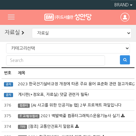
BRAND
자료실
번호
제목
2023 한국전기설비규정 개정에 따른 주요 용어 표준화 관련 참고자료(
공지
게시판(*정오표, 자료실) 댓글 관련자 필독!
공지
376
[AI 사고를 위한 인공지능 랩] 2부 프로젝트 파일입니다
컴퓨터
375
2021 백발백중 컴퓨터그래픽스운용기능사 실기
IT 교재/수험서
374
[참조] 교통안전표지 일람표
기타