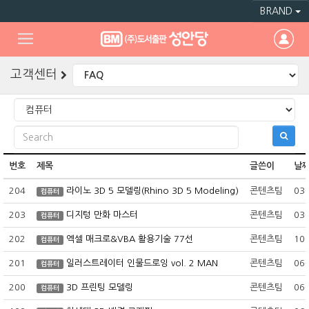
BRAND
고객센터
번호
제목
글쓴이
날
204
라이노 3D 5 모델링(Rhino 3D 5 Modeling)
콘텐츠팀
03
컴퓨터
203
디지텅 만화 마스터
콘텐츠팀
03
컴퓨터
202
엑셀 매크로&VBA 활용기술 77선
콘텐츠팀
10
컴퓨터
201
일러스트레이터 인물드로잉 vol. 2 MAN
콘텐츠팀
06
컴퓨터
200
3D 프린팅 모델링
콘텐츠팀
06
컴퓨터