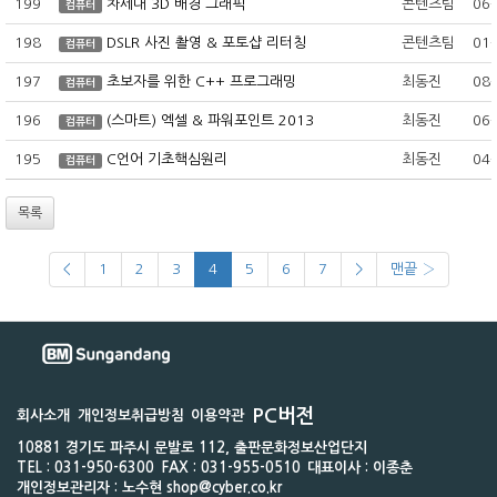
199
차세대 3D 배경 그래픽
콘텐츠팀
06
컴퓨터
198
DSLR 사진 촬영 & 포토샵 리터칭
콘텐츠팀
01
컴퓨터
197
초보자를 위한 C++ 프로그래밍
최동진
08
컴퓨터
196
(스마트) 엑셀 & 파워포인트 2013
최동진
06
컴퓨터
195
C언어 기초핵심원리
최동진
04
컴퓨터
목록
<
1
2
3
4
5
6
7
>
맨끝 ›
PC버전
회사소개
개인정보취급방침
이용약관
10881 경기도 파주시 문발로 112, 출판문화정보산업단지
TEL : 031-950-6300
FAX : 031-955-0510
대표이사 : 이종춘
개인정보관리자 : 노수현 shop@cyber.co.kr